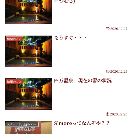
ーつむじ)
2020.12.27
もうすぐ・・・
柏屋のこと
2020.12.23
四万温泉 現在の雪の状況
柏屋のこと
2020.12.20
S’moreってなんぞや？？
スタッフYuukiのアートたち