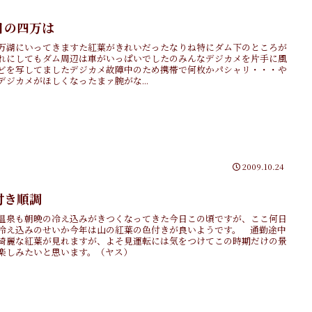
日の四万は
万湖にいってきますた紅葉がきれいだったなりね特にダム下のところが
れにしてもダム周辺は車がいっぱいでしたのみんなデジカメを片手に風
どを写してましたデジカメ故障中のため携帯で何枚かパシャリ・・・や
デジカメがほしくなったまァ腕がな...
2009.10.24
付き順調
温泉も朝晩の冷え込みがきつくなってきた今日この頃ですが、ここ何日
冷え込みのせいか今年は山の紅葉の色付きが良いようです。 通勤途中
綺麗な紅葉が見れますが、よそ見運転には気をつけてこの時期だけの景
楽しみたいと思います。（ヤス）