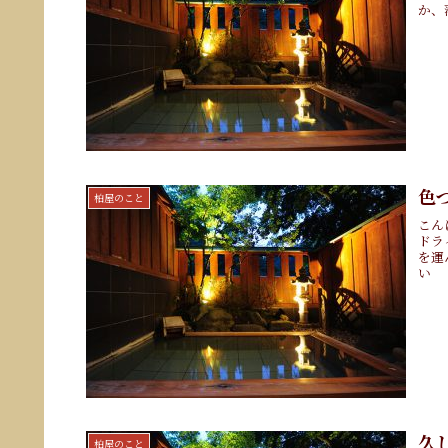
か、
色
柏屋のこと
こん
ドラ
を運
(
久
柏屋のこと