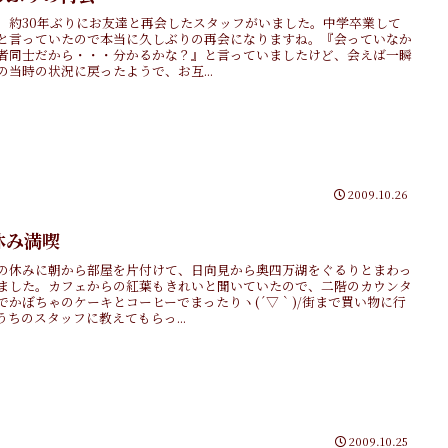
、約30年ぶりにお友達と再会したスタッフがいました。中学卒業して
と言っていたので本当に久しぶりの再会になりますね。『会っていなか
者同士だから・・・分かるかな？』と言っていましたけど、会えば一瞬
の当時の状況に戻ったようで、お互...
2009.10.26
休み満喫
の休みに朝から部屋を片付けて、日向見から奥四万湖をぐるりとまわっ
ました。カフェからの紅葉もきれいと聞いていたので、二階のカウンタ
でかぼちゃのケーキとコーヒーでまったりヽ(´▽｀)/街まで買い物に行
うちのスタッフに教えてもらっ...
2009.10.25