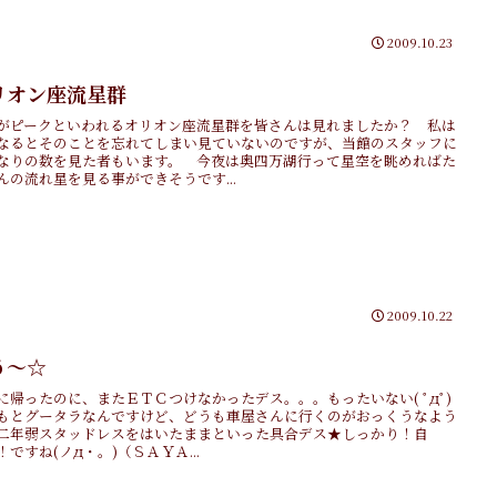
2009.10.23
リオン座流星群
がピークといわれるオリオン座流星群を皆さんは見れましたか？ 私は
なるとそのことを忘れてしまい見ていないのですが、当館のスタッフに
なりの数を見た者もいます。 今夜は奥四万湖行って星空を眺めればた
んの流れ星を見る事ができそうです...
2009.10.22
う～☆
に帰ったのに、またＥＴＣつけなかったデス。。。もったいない( ﾟдﾟ)
もとグータラなんですけど、どうも車屋さんに行くのがおっくうなよう
二年弱スタッドレスをはいたままといった具合デス★しっかり！自
！ですね(ノд・。)（ＳＡＹＡ...