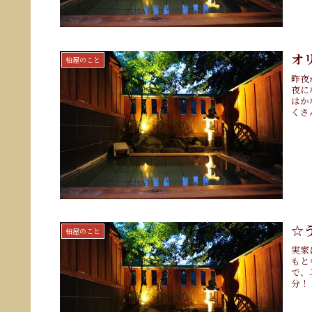
オ
柏屋のこと
昨夜
夜に
はか
くさ
☆
柏屋のこと
実家
もと
で、
分！