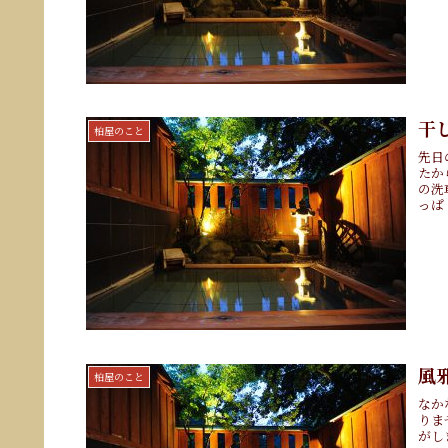
干
柏屋のこと
先日
たか
の洗
っぱ
風
柏屋のこと
なか
りま
がし