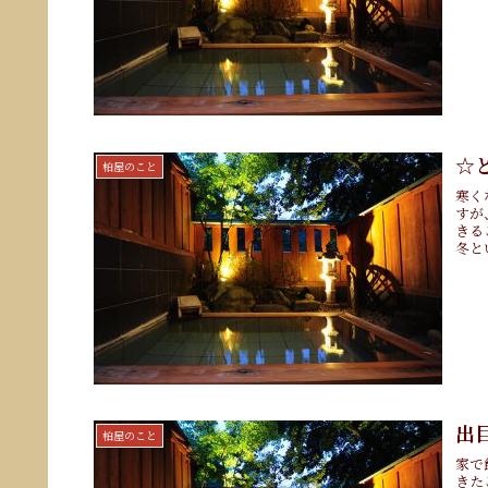
☆
柏屋のこと
寒く
すが
きる
冬と
出
柏屋のこと
家で
きた