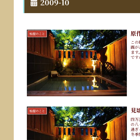
2009-10
原
柏屋のこと
この
画が
ます
です
見
柏屋のこと
四万
の八
過ぎ
冬季