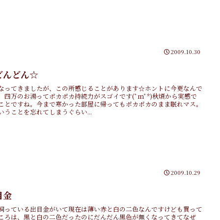
2009.10.30
どんどん☆
なってきましたが、この所感じることがあります☆ホントに今更なんで
、四万のお湯ってポカポカ持続力がスゴイです(ﾟｍﾟ*)秋頃から実感で
ことですね。今まで寒かった部屋に帰ってもポカポカのまま眠れマス。
いうことを忘れてしまうぐらい...
2009.10.29
目金
飼っている出目金がいて現在は薄い赤と白の二色なんですけども買って
ころは、黒と白の二色だったのにだんだん黒色が無くなってきてなぜ