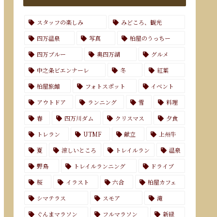
スタッフの楽しみ
みどころ、観光
四万温泉
写真
柏屋のうっちー
四万ブルー
奥四万湖
グルメ
中之条ビエンナーレ
冬
紅葉
柏屋旅館
フォトスポット
イベント
アウトドア
ランニング
雪
料理
春
四万川ダム
クリスマス
夕食
トレラン
UTMF
献立
上州牛
夏
涼しいところ
トレイルラン
温泉
野鳥
トレイルランニング
ドライブ
桜
イラスト
六合
柏屋カフェ
シマテラス
スモア
滝
ぐんまマラソン
フルマラソン
新緑