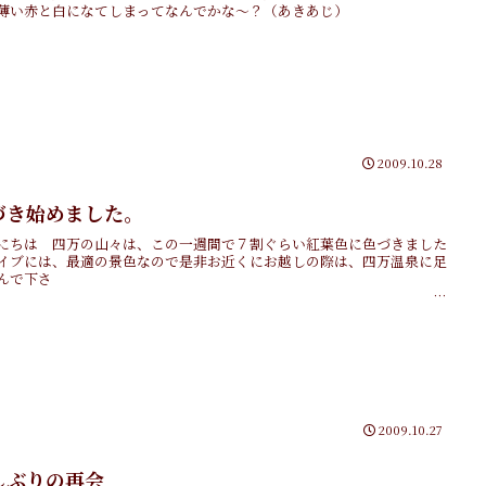
薄い赤と白になてしまってなんでかな～？（あきあじ）
2009.10.28
づき始めました。
にちは 四万の山々は、この一週間で７割ぐらい紅葉色に色づきました
イブには、最適の景色なので是非お近くにお越しの際は、四万温泉に足
んで下さ
い
トッテ...
2009.10.27
しぶりの再会