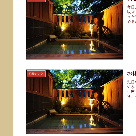
今日
以来
った
でそ
お
柏屋のこと
先日
てみ
ー席
き、