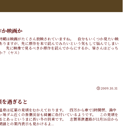
作か映画か
時期は映画がたくさん放映されていますね。 自分もいくつか見たい映
ありますが、先に原作を本で読んでみたいという気もして悩んでしまい
。 先に映像で見るべきか原作を読んでからにするか、皆さんはどっち
か？（ヤス）
2009.10.31
頃を過ぎると
温泉は紅葉の見頃をむかえております。 四万から車で1時間弱、渦中
ッ場ダム近くの吾妻渓谷も綺麗に色付いているようです。 この見頃を
るとあっというまに長い冬の到来です。 志賀草津道路が11月16日から
閉鎖との案内表示も見かけるよ...