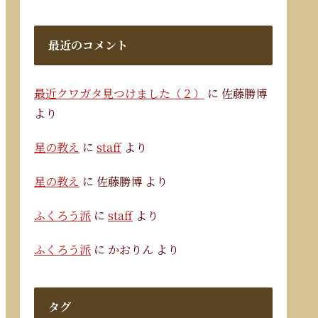
最近のコメント
最近クワガタ見つけました（２）
に
佐藤勝博
より
星の教え
に
staff
より
星の教え
に
佐藤勝博
より
ふくろう派
に
staff
より
ふくろう派
に
かおりん
より
タグ