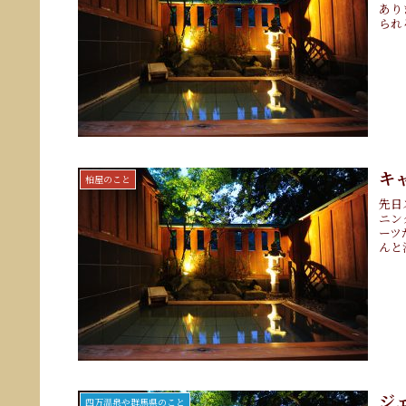
あり
られ
キ
柏屋のこと
先日
ニン
ーツ
んと
ジ
四万温泉や群馬県のこと