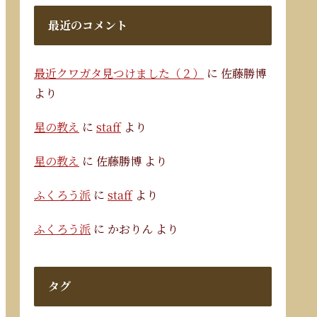
最近のコメント
最近クワガタ見つけました（２）
に
佐藤勝博
より
星の教え
に
staff
より
星の教え
に
佐藤勝博
より
ふくろう派
に
staff
より
ふくろう派
に
かおりん
より
タグ