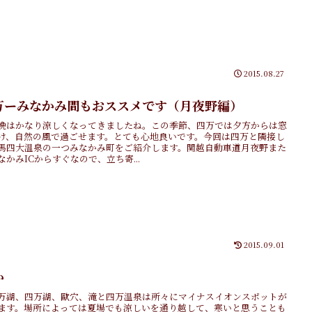
2015.08.27
万ーみなかみ間もおススメです（月夜野編）
晩はかなり涼しくなってきましたね。この季節、四万では夕方からは窓
け、自然の風で過ごせます。とても心地良いです。今回は四万と隣接し
馬四大温泉の一つみなかみ町をご紹介します。関越自動車道月夜野また
なかみICからすぐなので、立ち寄...
2015.09.01
か
万湖、四万湖、歐穴、滝と四万温泉は所々にマイナスイオンスポットが
ます。場所によっては夏場でも涼しいを通り越して、寒いと思うことも