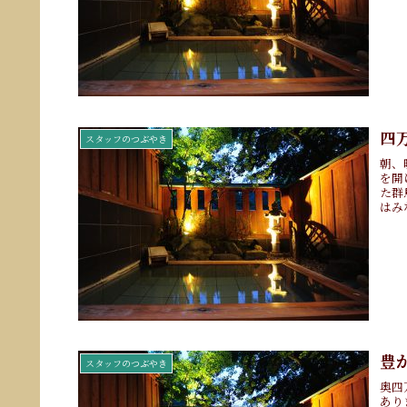
四
スタッフのつぶやき
朝、
を開
た群
はみ
豊
スタッフのつぶやき
奥四
あり