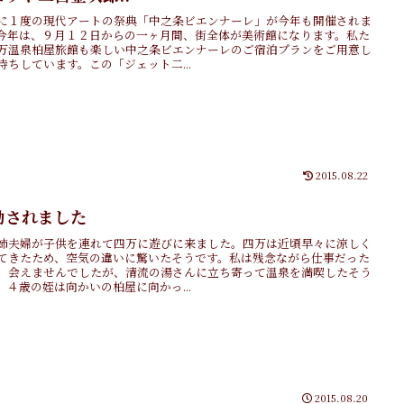
に１度の現代アートの祭典「中之条ビエンナーレ」が今年も開催されま
今年は、９月１２日からの一ヶ月間、街全体が美術館になります。私た
万温泉柏屋旅館も楽しい中之条ビエンナーレのご宿泊プランをご用意し
待ちしています。この「ジェット二...
2015.08.22
励されました
姉夫婦が子供を連れて四万に遊びに来ました。四万は近頃早々に涼しく
てきたため、空気の違いに驚いたそうです。私は残念ながら仕事だった
、会えませんでしたが、清流の湯さんに立ち寄って温泉を満喫したそう
。４歳の姪は向かいの柏屋に向かっ...
2015.08.20