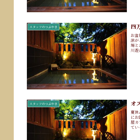
四
スタッフのつぶやき
お盆
涼が
場と
川遊
オ
スタッフのつぶやき
夏休
にお
屋カ
てい