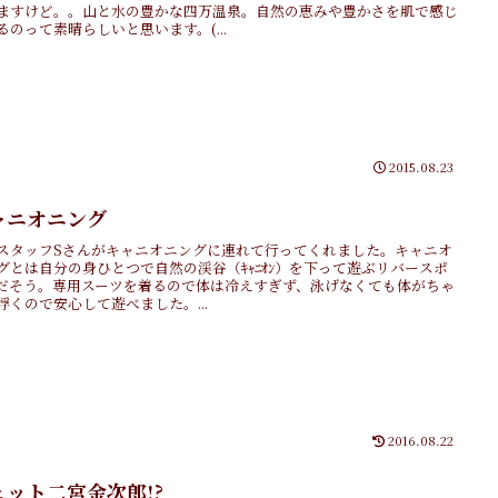
ますけど。。山と水の豊かな四万温泉。自然の恵みや豊かさを肌で感じ
るのって素晴らしいと思います。(...
2015.08.23
ャニオニング
スタッフSさんがキャニオニングに連れて行ってくれました。キャニオ
グとは自分の身ひとつで自然の渓谷（ｷｬﾆｵﾝ）を下って遊ぶリバースポ
だそう。専用スーツを着るので体は冷えすぎず、泳げなくても体がちゃ
浮くので安心して遊べました。...
2016.08.22
ェット二宮金次郎!?