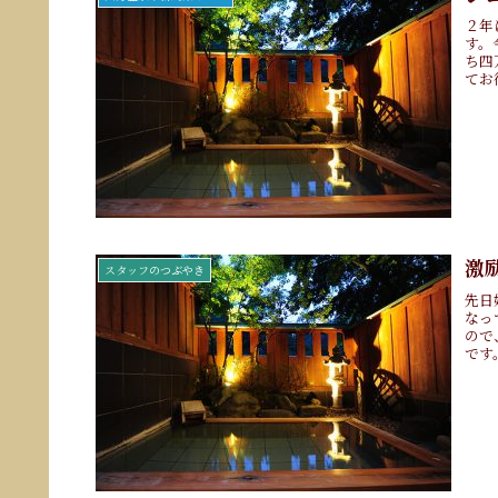
２年
す。
ち四
てお
激
スタッフのつぶやき
先日
なっ
ので
です