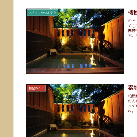
機
スタッフのつぶやき
おと
てし
携帯
す。A
素
柏屋のこと
柏屋
だん
って
ね。