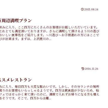
2015.08.14
万周辺満喫プラン
休みに入り、ここ四万にたくさんのお客様がお越しいただいています。
とれとても満足頂いておりますが、さらに満喫して頂けるよう川の遊び
おいしい食事処をご紹介します。～川遊び～お子様連れの方にはここで
びが出来ます。まずは、上沢渡川の...
2016.11.26
ススメレストラン
みに入り、毎日四万も大変な賑わいです。しかし、その分ランチの場所
困りのお客様もいらっしゃるようです。四万は飲食店が少ないため、柏
フェではせっかく来て頂いたのに、満席で入れずお帰りになる方も増え
るそうです。そこで、四万からは離...