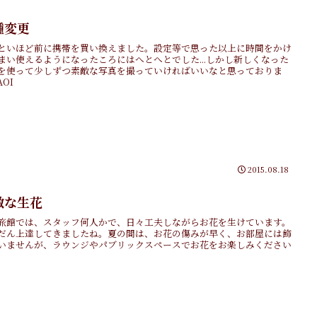
種変更
といほど前に携帯を買い換えました。設定等で思った以上に時間をかけ
まい使えるようになったころにはへとへとでした...しかし新しくなった
を使って少しずつ素敵な写真を撮っていければいいなと思っておりま
OI
2015.08.18
敵な生花
旅館では、スタッフ何人かで、日々工夫しながらお花を生けています。
だん上達してきましたね。夏の間は、お花の傷みが早く、お部屋には飾
いませんが、ラウンジやパブリックスペースでお花をお楽しみください