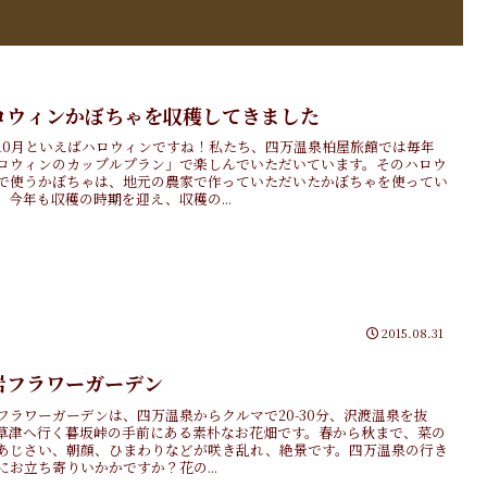
ロウィンかぼちゃを収穫してきました
10月といえばハロウィンですね！私たち、四万温泉柏屋旅館では毎年
ロウィンのカップルプラン」で楽しんでいただいています。そのハロウ
で使うかぼちゃは、地元の農家で作っていただいたかぼちゃを使ってい
。今年も収穫の時期を迎え、収穫の...
2015.08.31
岩フラワーガーデン
フラワーガーデンは、四万温泉からクルマで20-30分、沢渡温泉を抜
草津へ行く暮坂峠の手前にある素朴なお花畑です。春から秋まで、菜の
あじさい、朝顔、ひまわりなどが咲き乱れ、絶景です。四万温泉の行き
にお立ち寄りいかかですか？花の...