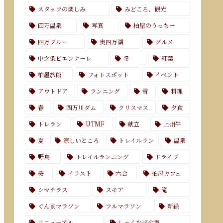
スタッフの楽しみ
みどころ、観光
四万温泉
写真
柏屋のうっちー
四万ブルー
奥四万湖
グルメ
中之条ビエンナーレ
冬
紅葉
柏屋旅館
フォトスポット
イベント
アウトドア
ランニング
雪
料理
春
四万川ダム
クリスマス
夕食
トレラン
UTMF
献立
上州牛
夏
涼しいところ
トレイルラン
温泉
野鳥
トレイルランニング
ドライブ
桜
イラスト
六合
柏屋カフェ
シマテラス
スモア
滝
ぐんまマラソン
フルマラソン
新緑
リニューアル
しゃくなげの滝