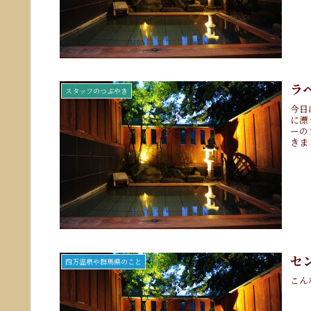
ラ
スタッフのつぶやき
今日
に漂
ーの
きました
セ
四万温泉や群馬県のこと
こん