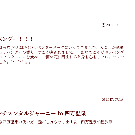
2015.08.11
ベンダー！！！
は玉原(たんばら)のラベンダーパークにいってきました。入園した途端
うラベンダーの香り…すごく癒されました。十割なめこそばやラベンダ
ソフトクリームを食べ、一面の花に囲まれると身も心もリフレッシュで
。*･゜ﾟ･*:.｡..｡...
2017.07.16
ンチメンタルジャーニー to 四万温泉
な四万温泉の使い方、過ごし方もありますよ！四万温泉柏屋旅館