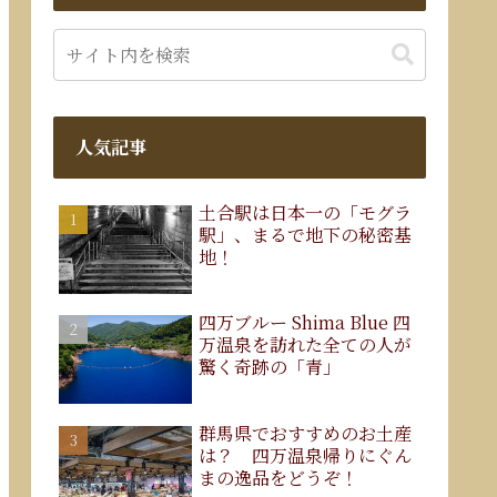
人気記事
土合駅は日本一の「モグラ
駅」、まるで地下の秘密基
地！
四万ブルー Shima Blue 四
万温泉を訪れた全ての人が
驚く奇跡の「青」
群馬県でおすすめのお土産
は？ 四万温泉帰りにぐん
まの逸品をどうぞ！