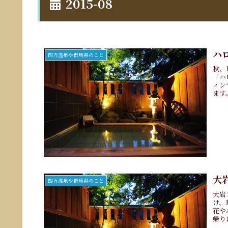
2015-08
ハ
四万温泉や群馬県のこと
秋、
「ハ
ィン
ます
大
四万温泉や群馬県のこと
大岩
け、
花や
帰り