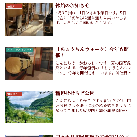
休館のお知らせ
柏屋のこと
4月3日(水)、4日(木)は休館日です。5日
（金）午後からは通常通り営業いたしま
す。よろしくお願いいたします。
【ちょうちんウォーク】今年も開
スタッフのつぶやき
催！
こんにちは、かねっしーです！夏の四万温
泉といえば、毎年恒例の 「ちょうちんウォ
ーク」 今年も開催されています。開催日：
7月18日～8月29日の毎週金曜日ちょうち
んは柏屋旅館内にもご用意しています。写
真撮影や夜のお散歩に、ぜひご自由にお使
いく...
稲包せせらぎ公園
柏屋のこと
こんにちは！りかこです☺️暑いですが、四
万温泉ではたまーに秋の風を感じるように
なってきました🍃奥四万湖の周遊道路の中
程に、公園があるのをご存知ですか？稲包
せせらぎ公園です。この公園からは、奧四
万湖が一望できるんです！(写真を撮った
日は残念な...
四万温泉柏屋旅館のご予約は公式