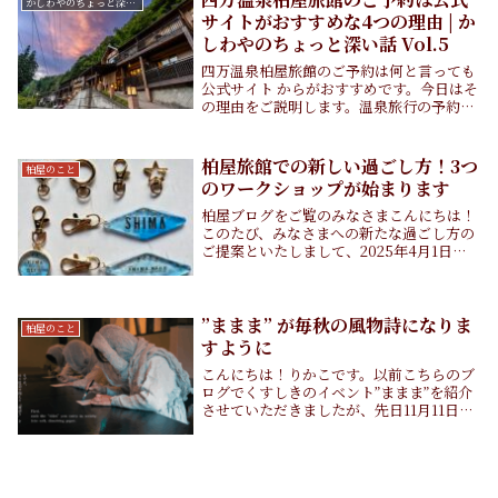
かしわやのちょっと深い話
サイトがおすすめな4つの理由 | か
しわやのちょっと深い話 Vol.5
四万温泉柏屋旅館のご予約は何と言っても
公式サイト からがおすすめです。今日はそ
の理由をご説明します。温泉旅行の予約
は？スマホで予約皆さんは、温泉旅行の宿
はどんな方法で予約しますか？世の中にイ
ンターネットが普及するまでは、電話で直
柏屋旅館での新しい過ごし方！3つ
柏屋のこと
接宿に申し込...
のワークショップが始まります
柏屋ブログをご覧のみなさまこんにちは！
このたび、みなさまへの新たな過ごし方の
ご提案といたしまして、2025年4月1日よ
り柏屋旅館で3つの体験型ワークショップ
を開始いたします！四万ブルーキーホルダ
ーワークショップ①スタッフ手作りのキー
ホルダー...
”ままま” が毎秋の風物詩になりま
柏屋のこと
すように
こんにちは！りかこです。以前こちらのブ
ログでくすしきのイベント”ままま”を紹介
させていただきましたが、先日11月11日に
無事執り行われました！思ったよりも盛り
上がり、主催者側もびっくり！です！(笑)
ぜひその様子をご覧ください。まずは皆さ
まに...