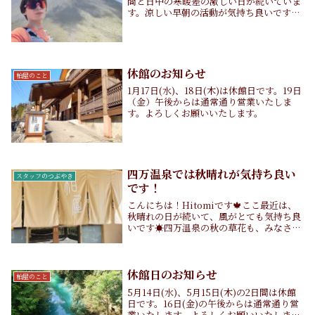
間と日中の寒暖差の激しい日が続いていま
す。涼しい早朝の活動が気持ち良いです
ね！さて、みなさんは何かをリピートする
ことはありますか？柏屋旅館ではおかげさ
までリピーターのお客さまが沢山います。
私のイメージ...
休館のお知らせ
柏屋のこと
1月17日(水)、18日(木)は休館日です。19日
（金）午後からは通常通り営業いたしま
す。よろしくお願いいたします。
四万温泉では秋晴れが気持ち良い
スタッフのつぶやき
です！
こんにちは！Hitomiです🍁ここ最近は、
秋晴れの日が続いて、風がとても気持ち良
いです☀️四万温泉の秋の草花も、みなさま
をお出迎えしています！ところで、明日は
ハロウィンですね🎃10月も終わりを迎え、
今年も残り2ヶ月となりました。今のうち
から...
休館日のお知らせ
柏屋のこと
5月14日(水)、5月15日(木)の2日間は休館
日です。16日(金)の午後からは通常通り営
業いたします。よろしくお願いいたしま