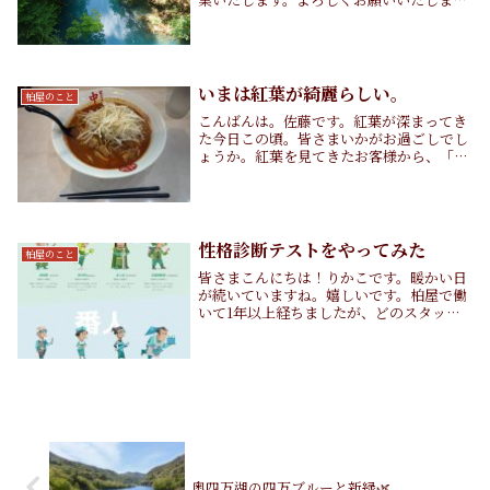
す。
いまは紅葉が綺麗らしい。
柏屋のこと
こんばんは。佐藤です。紅葉が深まってき
た今日この頃。皆さまいかがお過ごしでし
ょうか。紅葉を見てきたお客様から、「今
紅葉綺麗だね！」と言われることが増えて
きましたが、僕は色弱なので色の判別が苦
手なため、「今紅葉綺麗なんだなぁ」と思
いながら話し...
性格診断テストをやってみた
柏屋のこと
皆さまこんにちは！りかこです。暖かい日
が続いていますね。嬉しいです。柏屋で働
いて1年以上経ちましたが、どのスタッフ
も本当に話していて楽しくて、幸せです。
若いメンバーから新しいカルチャーを教え
て頂くこともしばしば…勉強になります📚
この間は、永...
奥四万湖の四万ブルーと新緑🌿