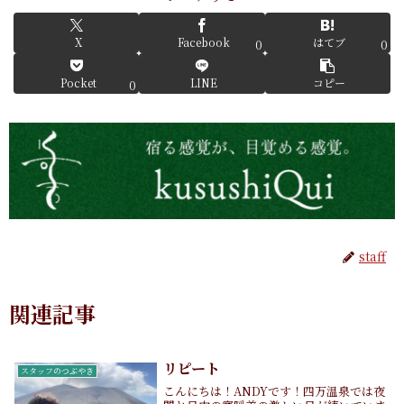
X
Facebook
はてブ
0
0
Pocket
LINE
コピー
0
staff
関連記事
リピート
スタッフのつぶやき
こんにちは！ANDYです！四万温泉では夜