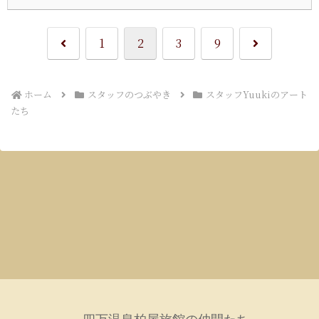
前
次
1
2
3
9
へ
へ
ホーム
スタッフのつぶやき
スタッフYuukiのアート
たち