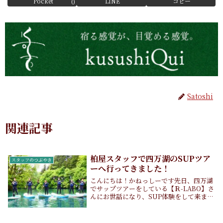
Pocket
LINE
コピー
0
Satoshi
関連記事
柏屋スタッフで四万湖のSUPツア
スタッフのつぶやき
ーへ行ってきました！
こんにちは！かねっしーです先日、四万湖
でサップツアーをしている【Ｒ-LABO】さ
んにお世話になり、SUP体験をして来まし
た！！天候は曇りでしたが、何とか雨も降
らず気温もそこまで下がらなかったのと、
何より常に楽しく盛り上げてくださったイ