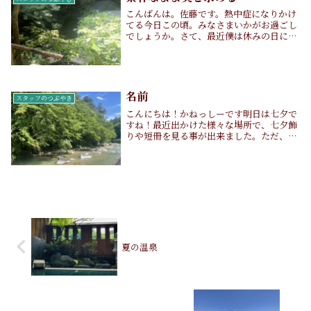
こんばんは。佐藤です。熱中症になりかけ
てる今日この頃。みなさまいかがお過ごし
でしょうか。さて、最近僕は休みの日によ
く出かけるのですが、最近はその日のテー
マを決めて出かけに行きます。先日は休み
をもらって京都に行ってきたのですが、そ
の時のテーマ...
名前
スタッフのつぶやき
こんにちは！かねっしーです明日は七夕で
すね！最近出かけた様々な場所で、七夕飾
りや短冊を見る事が出来ました。ただ、7
月7日は全国各地で猛暑日になりそうです
ね…四万温泉も最高気温が37度と予想され
ていました。お出かけの際には十分ご注意
ください。...
夏の温泉