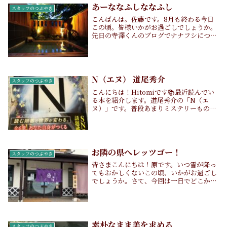
ンスト...
あーななふしななふし
スタッフのつぶやき
こんばんは。佐藤です。8月も終わる今日
この頃。皆様いかがお過ごしでしょうか。
先日の寺澤くんのブログでナナフシについ
て書いていましたね。そのブログにて、
「佐藤くんはきっとこういうの好きそうな
気がします笑。」との一文がありました。
嫌いなものはあ...
N（エヌ） 道尾秀介
スタッフのつぶやき
こんにちは！Hitomiです📚最近読んでい
る本を紹介します。道尾秀介の「N（エ
ヌ）」です。普段あまりミステリーものは
読みませんが、この本はあまり見ない構成
の本だったので、手に取りました。6つの
章で構成された本ですが、読者が読みたい
と思ったと...
お隣の県へレッツゴー！
スタッフのつぶやき
皆さまこんにちは！原です。いつ雪が降っ
てもおかしくないこの頃、いかがお過ごし
でしょうか。さて、今回は一日でどこか気
軽に行けて、なおかつ美味しいところをご
紹介します！長野県上田市にある信州蕎麦
の草笛さんです！実は、寺澤さんに長野で
行った方が良...
素朴なまま美を求める
スタッフのつぶやき