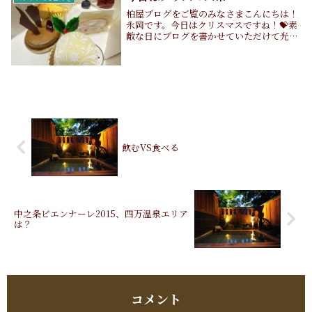
柏屋ブログをご覧のみなさまこんにちは！
永岡です。今日はクリスマスですね！💝素
敵な日にブログを書かせていただけて光栄
です！せっかくなので今日はクリスマスら
しいお話にします！今年のクリスマスは、
前橋市にあるL‘amourさんにチョコレート
とケー...
飲むVS食べる
中之条ビエンナーレ2015、四万温泉エリア
は？
コメント