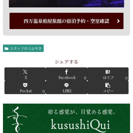
四万温泉柏屋旅館の宿泊予約・空室確認
スタッフのつぶやき
シェアする
X
Facebook
はてブ
0
0
Pocket
LINE
コピー
0