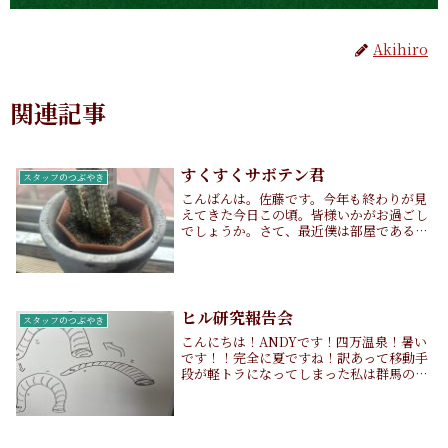
Akihiro
関連記事
すくすくサボテン君
スタッフのつぶやき
こんばんは。佐藤です。今年も終わりが見
えてきた今日この頃。皆様いかがお過ごし
でしょうか。さて、最近僕は部屋であるも
のを飼い始めました。それがこちらサボテ
ンです。実家では猫を飼っており、こっち
に引っ越してからもずっと何かを飼いたい
なと思ってい...
ヒル研究報告会
スタッフのつぶやき
こんにちは！ANDYです！四万温泉！暑い
です！！完全に夏ですね！訳あって移動手
段が軽トラになってしまった私は群馬の夏
を乗り越えれるかが不安です。。さて、基
本四万の自然は大好きなのですが、一つだ
け嫌いなもの(生物)があります。先日りか
こさんも...