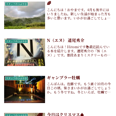
🌈
スタッフのつぶやき
こんにちは！おやまです。4月も後半には
いりましたね。新しい生活が始まった方も
多いと思います。いかがお過ごしでしょう
か？今日は七十二候の［虹始見（にじはじ
めてあらわる）］にあたる日です。虹は夏
の季語だそう。ご存知でしたか？🌈虹が見
えることが多...
N（エヌ） 道尾秀介
スタッフのつぶやき
こんにちは！Hitomiです📚最近読んでい
る本を紹介します。道尾秀介の「N（エ
ヌ）」です。普段あまりミステリーものは
読みませんが、この本はあまり見ない構成
の本だったので、手に取りました。6つの
章で構成された本ですが、読者が読みたい
と思ったと...
ギャンブラー牡蠣
スタッフのつぶやき
こんばんは。佐藤です。もう直ぐ10月の今
日この頃。皆さまいかがお過ごしでしょう
か。もう冬ですね。冬といえば、牡蠣です
が皆さん牡蠣は好きでしょうか。私は結構
好きです。先日も牡蠣を食べまして。一応
火は通しましたが、もしかしたら明日あた
りに倒れて...
今日はクリスマス🎄
スタッフのつぶやき