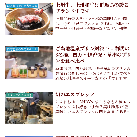
として有名な群馬県のなかでも「群馬の四
上州牛、上州和牛は群馬県の誇る
四万温泉や群馬県のこと
大温泉地...
ブランド牛です
上州牛石焼ステーキ日本の美味しい牛肉
は、今や世界中で大人気ですね。松阪牛・
神戸牛・但馬牛・飛騨牛などなど、列挙し
ただけでよだれが出てきそうです。今日
は、そんなブランド牛の中で、私たち四万
温泉柏屋旅館でお楽しみいただいている上
州牛と上州和牛に...
ご当地温泉プリン対決 !? – 群馬の
四万温泉や群馬県のこと
3名湯、四万・伊香保・草津のプリ
ンを食べ比べ
草津温泉、四万温泉、伊香保温泉プリン温
泉旅行の楽しみの一つはそこでしか食べら
れない料理やスイーツなどの「食」です
ね。 その中でも、スイーツは大人気！そこ
で、古くから群馬の3名湯として知られ
る、四万温泉、伊香保温泉、草津温泉のご
幻のエスプレッソ
スタッフのつぶやき
当地プリンを一...
こんにちは！ANDYです！みなさんはエス
プレッソはお好きですか？実は群馬で1番
美味しいエスプレッソは四万温泉にあるっ
てご存知でしたか？(独自調査)先日、
Hitomiさんもブログで紹介していた
TAKIMI coffee STANDにそれはあり...