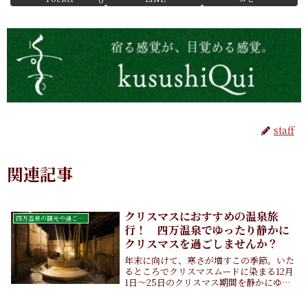
staff
関連記事
クリスマスにおすすめの温泉旅
四万温泉の観光や過ごし方
行！ 四万温泉でゆったり静かに
クリスマスを過ごしませんか？
年末に向けて、寒さが増すこの季節。いた
るところでクリスマスムードに染まる12月
1日〜25日のクリスマス期間を静かにゆっ
たり過ごしたい方！温泉旅館に泊まりに来
ませんか？世のちり洗う 四万温泉温泉地