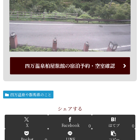
四万温泉柏屋旅館の宿泊予約・空室確認
四万温泉や群馬県のこと
シェアする
X
Facebook
はてブ
0
0
Pocket
LINE
コピー
0