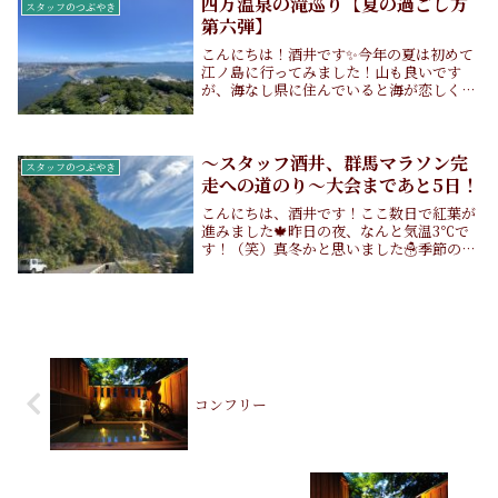
四万温泉の滝巡り【夏の過ごし方
スタッフのつぶやき
第六弾】
こんにちは！酒井です✨今年の夏は初めて
江ノ島に行ってみました！山も良いです
が、海なし県に住んでいると海が恋しくな
ります...（笑）皆さんの夏の思い出も聞か
せてください♪さて、今日は私が足を運ん
だことのある、四万温泉の滝をご紹介した
いと思いま...
〜スタッフ酒井、群馬マラソン完
スタッフのつぶやき
走への道のり〜大会まであと5日！
こんにちは、酒井です！ここ数日で紅葉が
進みました🍁昨日の夜、なんと気温3℃で
す！（笑）真冬かと思いました☃️季節の変
わり目に突入していますね。四万温泉でも
紅葉がお楽しみいただける時期に入ってい
ます！今日も少しランニングをしてきまし
たが、とっ...
コンフリー