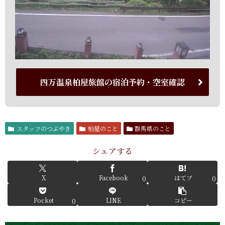
四万温泉柏屋旅館の宿泊予約・空室確認
スタッフのつぶやき
柏屋のこと
群馬県のこと
シェアする
X
Facebook
はてブ
0
0
Pocket
LINE
コピー
0