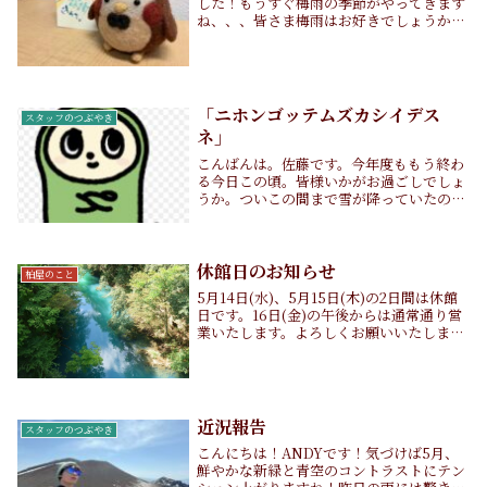
した！もうすぐ梅雨の季節がやってきます
ね、、、皆さま梅雨はお好きでしょうか？
よく梅雨の雨の匂いが良いって言う人を見
かけたりするのですが、梅雨の雨はまとわ
りつくような匂い（？）がして私はあまり
得意ではない...
「ニホンゴッテムズカシイデス
スタッフのつぶやき
ネ」
こんばんは。佐藤です。今年度ももう終わ
る今日この頃。皆様いかがお過ごしでしょ
うか。ついこの間まで雪が降っていたの
に、今日の四万はとっても暖かかったで
す。僕は暑いのは嫌いなので、ずっと寒い
ままがいいなと思っています。さて、有難
いことに、柏屋旅...
休館日のお知らせ
柏屋のこと
5月14日(水)、5月15日(木)の2日間は休館
日です。16日(金)の午後からは通常通り営
業いたします。よろしくお願いいたしま
す。
近況報告
スタッフのつぶやき
こんにちは！ANDYです！気づけば5月、
鮮やかな新緑と青空のコントラストにテン