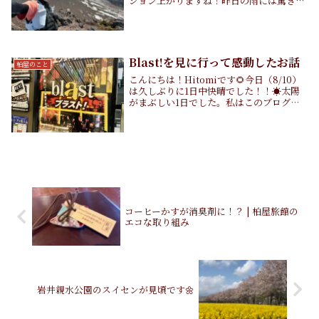
ション上がりますね！昨日の雨には驚きま
したが、今日は朝から快晴で気分がいいで
す。鶯たちもうるさいくらいに朝から鳴い
ています。さて、今日は勝手に近況報告の
回。最近の...
Blast!を見に行って感動したお話
柏屋のこと
こんにちは！Hitomiです🌻今日（8/10）
は久しぶりに1日中快晴でした！！☀️太陽
がまぶしい1日でした。私はこのブログで
四万温泉や群馬のことを書いてきました
が、ついにネタが切れてしまいまし
た、、、ということで、先日見に行った
【Blast...
コーヒーかすが消臭剤に！？ | 柏屋旅館の
エコな取り組み
岩井親水公園のスイセンが見頃です🌼