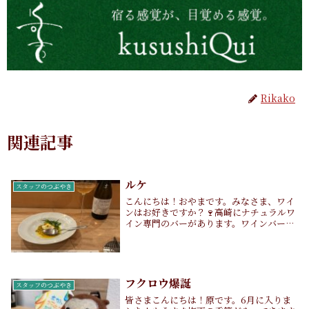
Rikako
関連記事
ルケ
スタッフのつぶやき
こんにちは！おやまです。みなさま、ワイ
ンはお好きですか？🍷高崎にナチュラルワ
イン専門のバーがあります。ワインバール
ケです。生産者がどういう人か、どんな場
所で作られているかなど物語をお話しして
くださり想いが込められているんだなあと
しみじみ感じ...
フクロウ爆誕
スタッフのつぶやき
皆さまこんにちは！原です。6月に入りま