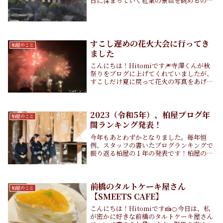
日に深まっていく紅葉の景色を眺めるの
が、最近の楽しみです(*^^*)柏屋旅館の
「楓の湯」も、今まさに見頃を迎えてい
て、利用されるお客さまも多く、この時期
は一番人気の...
すこし遅めの花火大会に行ってき
柏屋のこと
ました
こんにちは！Hitomiです🎆寺澤くんが秋
祭りをブログに上げてくれていましたが、
すこしだけ夏に戻って花火の写真をあげた
いと思います。埼玉で開催された「こうの
す花火大会」です！💫こうのす花火大会は
10月に開催されます。夏に花火大会に行け
なかっ...
2023（令和5年）、柏屋ブログ年
柏屋のこと
間ランキング発表！
今年もあとわずかとなりました。毎年恒
例、スタッフの書いたブログランキングで
振り返る柏屋の１年の発表です！柏屋の1
年を柏屋旅館公式ブログの人気記事から集
めてみました。昨年のランキング発表
（2022年12月16日）以降に、私以外のス
タッフが書い...
前橋のタルトケーキ屋さん
柏屋のこと
【SMEETS CAFE】
こんにちは！Hitomiです🍰🍊今日は、私
が密かに好きな前橋のタルトケーキ屋さん