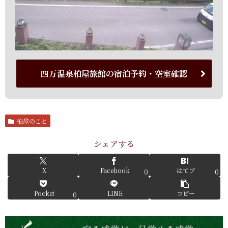
四万温泉柏屋旅館の宿泊予約・空室確認
柏屋のこと
シェアする
X
Facebook
はてブ
0
0
Pocket
LINE
コピー
0