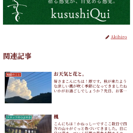
Akihiro
関連記事
お天気と花と。
柏屋のこと
皆さまこんにちは！原です。秋が来たよう
な涼しい風が吹く季節になってきましたね
いかがお過ごしでしょうか？先日、お客さ
まよりラウンジにあるお花の生け方につい
てお褒めいただきました☺️そのお花がこち
ら。遠くから（しかも撮り方下手）です
が、センニチ...
楓
スタッフのつぶやき
こんにちは！かねっしーですここ数日で四
万の山々がぐっと色づいてきました。日に