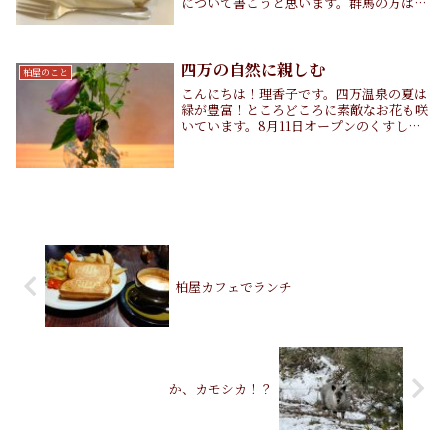
について書こうと思います。群馬の方は知
っている方も多いお店かもしれませんが、
けやきウォーク前橋にある「スミーツカフ
ェ」さんです。けやきウォークの1階にあ
るお店で...
四万の自然に親しむ
柏屋のこと
こんにちは！理香子です。四万温泉の夏は
緑が豊富！ところどころに素敵なお花も咲
いています。8月11日オープンのくすしき
では住人（スタッフ）たちが、そんな野の
お花をメインに館内のお花を生けているん
です！野のお花はお店で売っているお花と
違ってしお...
柏屋カフェでランチ
か、カモシカ！？