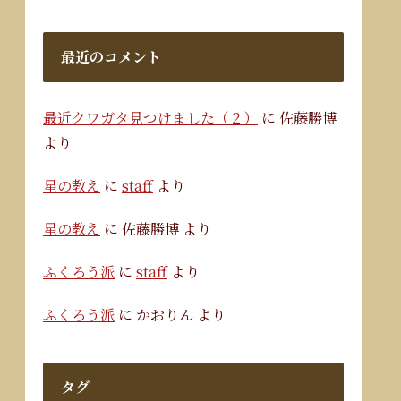
最近のコメント
最近クワガタ見つけました（２）
に
佐藤勝博
より
星の教え
に
staff
より
星の教え
に
佐藤勝博
より
ふくろう派
に
staff
より
ふくろう派
に
かおりん
より
タグ