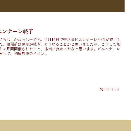
エンナーレ終了
にちは！かねっしーです。11月14日で中之条ビエンナーレ2021が終了し
た。開催前は延期が続き、どうなることかと思いましたが、こうして無
１ヶ月間開催されたこと、本当に良かったなと思います。ビエンナーレ
連して、柏屋旅館のイベン...
2021.11.15