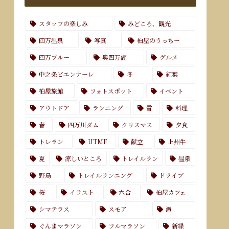
スタッフの楽しみ
みどころ、観光
四万温泉
写真
柏屋のうっちー
四万ブルー
奥四万湖
グルメ
中之条ビエンナーレ
冬
紅葉
柏屋旅館
フォトスポット
イベント
アウトドア
ランニング
雪
料理
春
四万川ダム
クリスマス
夕食
トレラン
UTMF
献立
上州牛
夏
涼しいところ
トレイルラン
温泉
野鳥
トレイルランニング
ドライブ
桜
イラスト
六合
柏屋カフェ
シマテラス
スモア
滝
ぐんまマラソン
フルマラソン
新緑