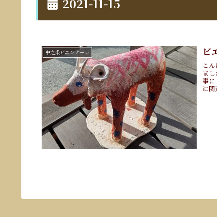
2021-11-15
ビ
中之条ビエンナーレ
こん
まし
事に
に関