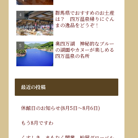
群馬県でおすすめのお土産
は？ 四万温泉帰りにぐん
まの逸品をどうぞ！
奥四万湖 神秘的なブルー
の湖面やカヌーが楽しめる
四万温泉の名所
最近の投稿
休館日のお知らせ(8月5日～8月6日)
もう8月ですわ
くすしき、まもなく開業。柏屋グローバル