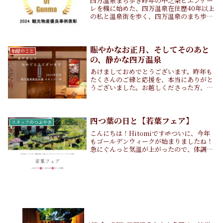
四万温泉まち歩き昨年の中之条ビエンナー
レを機に始めた、四万温泉在住歴40年以上
の私と温泉街を歩く、四万温泉のまち歩き
ツアー【シマスパガイド with プロ】。中
之条ビエンナーレ後も引き続き実施してい
て、お客さまと一緒のまち歩きを楽しませ
てい...
賑やかなお正月、そしてそのあと
柏屋のこと
の、静かな四万温泉
あけましておめでとうございます。昨年も
たくさんのご縁と応援を、本当にありがと
うございました。お越しくださった方、気
にかけてくださった方、 皆さまのおかげ
で、一年を無事に終えることができまし
た。スタッフ一同、心より御礼申し上げま
す。年末年始の...
四つ葉の日と【若葉フェア】
スタッフのつぶやき
こんにちは！Hitomiです🌱ついに、今年
もゴールデンウィークが始まりましたね！
急にぐんっと気温が上がったので、体調を
崩されないようにみなさまお気をつけくだ
さい🙇‍♀️そして今日（4/28）は「四つ葉の
日🍀」なんだとか、、！小さい頃、必死
に...