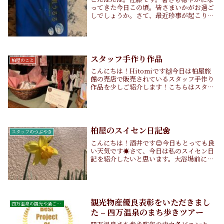
ってきた今日この頃。皆さまいかがお過ご
しでしょうか。さて、最近珍事が起こりま
した。それがこちら、今年の年賀状が今届
きました。ブラジルとか経由したんですか
ね。郵便局のお偉いさんが、高級なティッ
シュ持って届...
スタッフ手作り作品
柏屋のこと
こんにちは！Hitomiです🙌今日は柏屋旅
館の売店で販売されているスタッフ手作り
作品を少しご紹介します！こちらはスタッ
フの中島さんと宮崎さんが手作りしてくだ
さったキーホルダーやアクセサリーです🎵
先日柏屋にお越しくださった小さな女の子
は、この...
柏屋のスイセン日記🌼
スタッフのつぶやき
こんにちは！酒井です😊今日もとっても良
い天気です☀️さて、今日は私のスイセン日
記を紹介したいと思います。大浴場前には
いつも女将さんが手入れをしてくださって
いる花壇があります。そのスイセンのお花
が開花する様子をご覧ください！【3月10
日】スイ...
観光物産優良表彰をいただきまし
四万温泉の観光や過ごし方
た – 四万温泉のまち歩きツアー