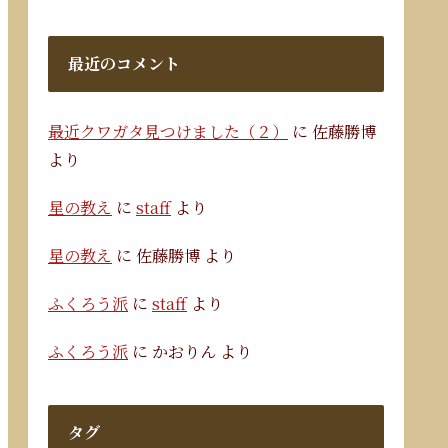
最近のコメント
最近クワガタ見つけました（２）
に
佐藤勝博
より
星の教え
に
staff
より
星の教え
に
佐藤勝博
より
ふくろう派
に
staff
より
ふくろう派
に
かおりん
より
タグ