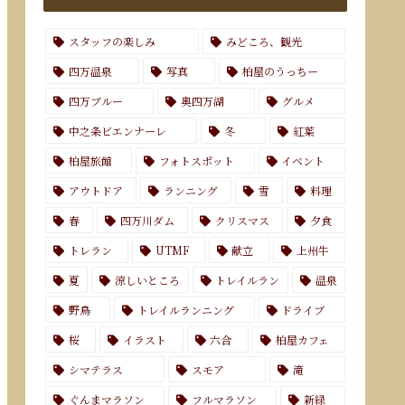
スタッフの楽しみ
みどころ、観光
四万温泉
写真
柏屋のうっちー
四万ブルー
奥四万湖
グルメ
中之条ビエンナーレ
冬
紅葉
柏屋旅館
フォトスポット
イベント
アウトドア
ランニング
雪
料理
春
四万川ダム
クリスマス
夕食
トレラン
UTMF
献立
上州牛
夏
涼しいところ
トレイルラン
温泉
野鳥
トレイルランニング
ドライブ
桜
イラスト
六合
柏屋カフェ
シマテラス
スモア
滝
ぐんまマラソン
フルマラソン
新緑