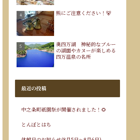
熊にご注意ください！🐻
奥四万湖 神秘的なブルー
の湖面やカヌーが楽しめる
四万温泉の名所
最近の投稿
中之条町祇園祭が開催されました！🌻
とんぼとはち
休館日のお知らせ(8月5日～8月6日)