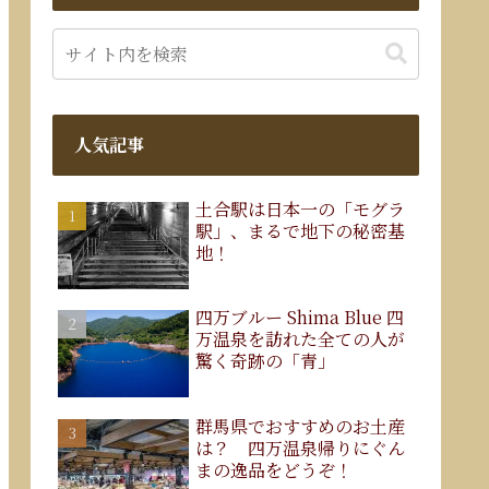
人気記事
土合駅は日本一の「モグラ
駅」、まるで地下の秘密基
地！
四万ブルー Shima Blue 四
万温泉を訪れた全ての人が
驚く奇跡の「青」
群馬県でおすすめのお土産
は？ 四万温泉帰りにぐん
まの逸品をどうぞ！