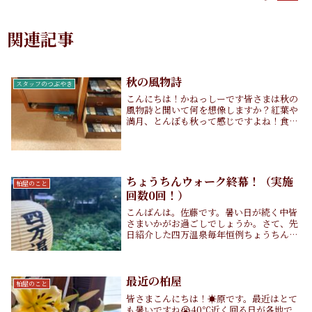
関連記事
秋の風物詩
スタッフのつぶやき
こんにちは！かねっしーです皆さまは秋の
風物詩と聞いて何を想像しますか？紅葉や
満月、とんぼも秋って感じですよね！食べ
物では、秋刀魚やサツマイモ、梨や栗など
魅力的なものがたくさんあります！そんな
なか、柏屋旅館にも秋の風物詩がやって来
ました！毎年...
ちょうちんウォーク終幕！（実施
柏屋のこと
回数0回！）
こんばんは。佐藤です。暑い日が続く中皆
さまいかがお過ごしでしょうか。さて、先
日紹介した四万温泉毎年恒例ちょうちんウ
ォークですが、終了しました。前代未聞の
実施回数0回です。参加者の安全を考えた
結果だそうですが、1回もないと少し寂し
い気もしなく...
最近の柏屋
柏屋のこと
皆さまこんにちは！☀️原です。最近はとて
も暑いですね😭40℃近く回る日が各地で