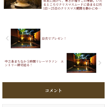
年末に向けて、寒さが増すこの季節。いた
るところでクリスマスムードに染まる12月
1日〜25日のクリスマス期間を静かにゆっ
たり過ごしたい方！温泉旅館に泊まりに来
ませんか？世のちり洗う 四万温泉温泉地
として有名な群馬県のなかでも「群馬の四
大温泉地...
浴衣でプレゼン！
中之条まちなか５時間リレーマラソン エ
ントリー締切迫る！
コメント