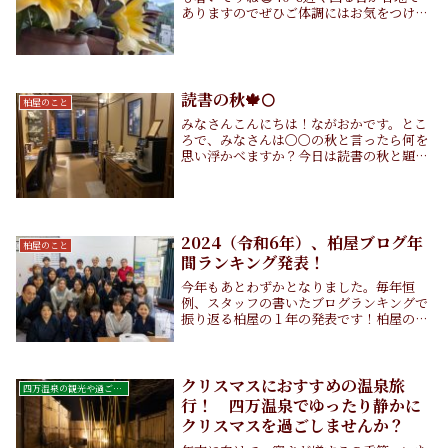
ありますのでぜひご体調にはお気をつけて
お過ごしください。さて、今回は、柏屋の
日常をお知らせしたいと思います😊その①
ヤモリ？イモリ？なんかよく分からないけ
ど、小さい...
読書の秋🍁🌕
柏屋のこと
みなさんこんにちは！ながおかです。とこ
ろで、みなさんは〇〇の秋と言ったら何を
思い浮かべますか？今日は読書の秋と題し
て館内の湯上りライブラリについて改めて
ご紹介します！📚みなさんは読書は好きで
すか？私は読書が好きで、時々本を読みま
す📗当館のラ...
2024（令和6年）、柏屋ブログ年
柏屋のこと
間ランキング発表！
今年もあとわずかとなりました。毎年恒
例、スタッフの書いたブログランキングで
振り返る柏屋の１年の発表です！柏屋の1
年を柏屋旅館公式ブログの人気記事から集
めて振り返ってみました。昨年のランキン
グ発表（2023年12月16日）以降に、私以
外のスタ...
クリスマスにおすすめの温泉旅
四万温泉の観光や過ごし方
行！ 四万温泉でゆったり静かに
クリスマスを過ごしませんか？