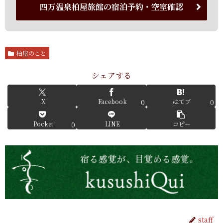
四万温泉柏屋旅館の宿泊予約・空室確認
柏屋のこと
シェアする
X
Facebook
はてブ
0
0
Pocket
LINE
コピー
0
staff