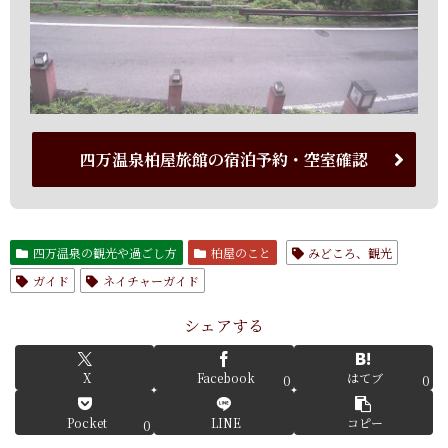
四万温泉柏屋旅館の宿泊予約・空室確認
四万温泉の観光や過ごし方
柏屋のこと
みどころ、観光
ガイド
ネイチャーガイド
シェアする
X
Facebook
はてブ
0
0
Pocket
LINE
コピー
0