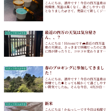
こんにちは、酒井です！今日の四万温泉は
雨模様...気温は高くなく、過ごしやすい日
となりました🌿さて、売店にて新しくジェ
ラートの販売を始めました！キャッチコピ
ーは「湯上がりに、ひんやり贅沢」です♨️
以前ブログでも紹介させていただいた、私
のイチ...
最近の四万の天気は気分屋さ
スタッフのつぶやき
ん、、？
こんにちは！Hitomiです🌧️最近の四万温
泉の天候は、さっきまで快晴だったのに急
に雨が降ったりと、コロコロ変わります🥲
今日も急に大雨になったかと思えば、、、
すぐお日さまが顔を出しました☀️気分屋さ
んですね😄急に雨が降ってもいいように、
お散...
春のプロギングに参加してきまし
スタッフのつぶやき
た！
こんにちは、酒井です！今日の四万温泉は
快晴でした☀️とっても暖かくて過ごしやす
い陽気でしたね。そんな今日、4月20日
(土)は柏屋旅館の姉妹店「シマテラス」が
主催する「プロギング」に参加してきまし
た！以前社長の柏原さんがブログでもご紹
介してい...
新米
スタッフのつぶやき
こんにちは！かねっしーです今日は柏屋で