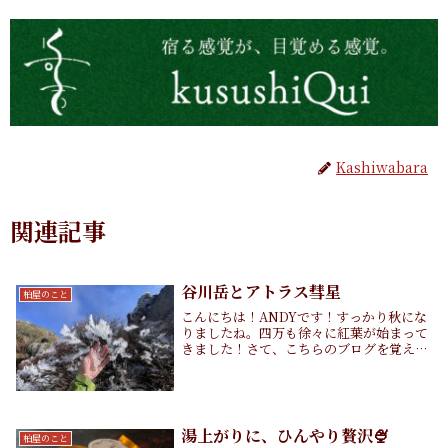
Kashiwabara
関連記事
谷川岳とアトラス彗星
柏屋のこと
こんにちは！ANDYです！すっかり秋にな
りましたね。四万も徐々に紅葉が始まって
きました！さて、こちらのブログを覚えて
いる方はいますでしょうか...雨男なのかも
しれない8月に谷川岳に登った際、土砂降
りに遭い参ってしまったといった内容のブ
ログで...
湯上がりに、ひんやり贅沢🍨
柏屋のこと