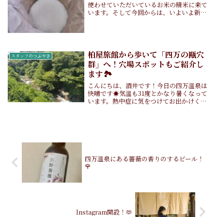
使わせていただいているお米の精米に来て
います。そして今回からは、いよいよ新米
の登場です！精米しているときに広がるお
米の香り…大好きなんですよね…(*´∀｀*)
柏屋旅館では、主に朝食の和食ごはんや夕
食の釜...
柏屋旅館から歩いて「四万の甌穴
スタッフのつぶやき
群」へ！穴場スポットもご紹介し
ます🏞️
こんにちは、酒井です！今日の四万温泉は
快晴です☀️気温も31度とかなり暑くなって
います。熱中症に気をつけてお出かけくだ
さい。さて、今日は柏屋旅館から、四万の
甌穴群までの道のりや見どころ、穴場スポ
ットをご紹介したいと思います。甌穴まで
の道のり...
四万温泉にある薔薇の香りのするビール！
🌹
Instagram開設！🫶