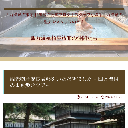
四万温泉の旅館 柏屋旅館公式ブログ｜スタッフが綴る四万温泉の
魅力やスタッフの日常
四万温泉柏屋旅館の仲間たち
観光物産優良表彰をいただきました – 四万温泉
のまち歩きツアー
2024.07.14
2024.08.25