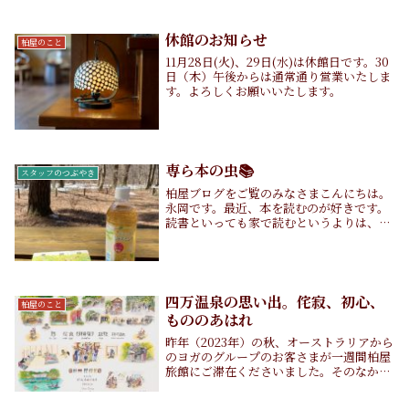
休館のお知らせ
柏屋のこと
11月28日(火)、29日(水)は休館日です。30
日（木）午後からは通常通り営業いたしま
す。よろしくお願いいたします。
専ら本の虫📚
スタッフのつぶやき
柏屋ブログをご覧のみなさまこんにちは。
永岡です。最近、本を読むのが好きです。
読書といっても家で読むというよりは、自
然の中で風を感じながら読むのが私の鉄板
です🌿たまに、ひとりで何か楽しみたいけ
れど遠出したくないなあと思う日には図書
館にも行って...
四万温泉の思い出。侘寂、初心、
柏屋のこと
もののあはれ
昨年（2023年）の秋、オーストラリアから
のヨガのグループのお客さまが一週間柏屋
旅館にご滞在くださいました。そのなかの
ひとりで、 アーティストのJacqui
Hendersonさんが、四万温泉の思い出を