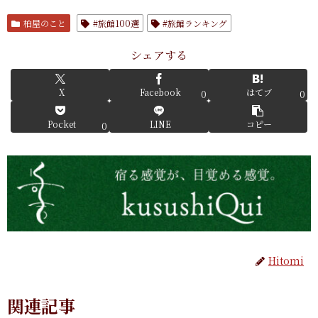
柏屋のこと
#旅館100選
#旅館ランキング
シェアする
X
Facebook
はてブ
0
0
Pocket
LINE
コピー
0
Hitomi
関連記事