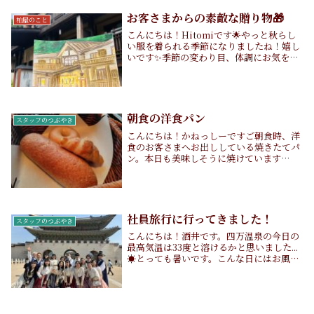
イラストにして送ってくださいました。
四...
お客さまからの素敵な贈り物🎁
柏屋のこと
こんにちは！Hitomiです🌟やっと秋らし
い服を着られる季節になりましたね！嬉し
いです✨季節の変わり目、体調にお気をつ
けてお過ごしください。ところで、先日お
越しいただいたお客さまがチェックアウト
の際に、自分で描かれた絵はがきを渡して
ください...
朝食の洋食パン
スタッフのつぶやき
こんにちは！かねっしーですご朝食時、洋
食のお客さまへお出ししている焼きたてパ
ン。本日も美味しそうに焼けています
(*^^*)実は昨年から洋食のパンを一新しま
して、今現在は群馬の桐生で作られている
スタイルブレッドさんの3種類のパンを使
用しており...
社員旅行に行ってきました！
スタッフのつぶやき
こんにちは！酒井です。四万温泉の今日の
最高気温は33度と溶けるかと思いました...
☀️とっても暑いです。こんな日にはお風呂
上がりのビールが最高ですね！（笑）さ
て、先日の休館日、社員旅行に行ってきま
した。場所は...韓国！柏屋旅館史上、初め
て...