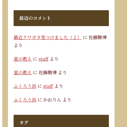
最近のコメント
最近クワガタ見つけました（２）
に
佐藤勝博
より
星の教え
に
staff
より
星の教え
に
佐藤勝博
より
ふくろう派
に
staff
より
ふくろう派
に
かおりん
より
タグ