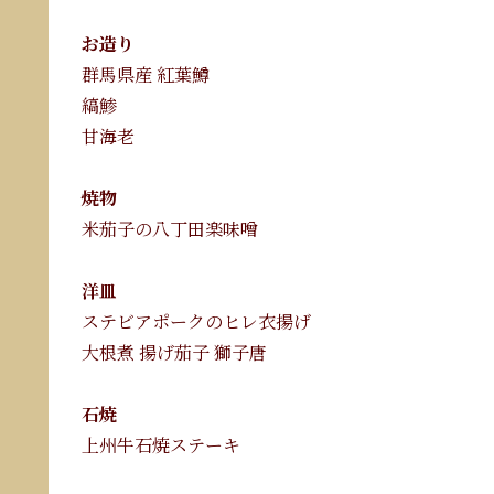
お造り
群馬県産 紅葉鱒
縞鯵
甘海老
焼物
米茄子の八丁田楽味噌
洋皿
ステビアポークのヒレ衣揚げ
大根煮 揚げ茄子 獅子唐
石焼
上州牛石焼ステーキ