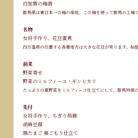
白加賀の梅酒
群馬県は東日本一の梅の産地、この梅を使って群馬の工場
名物
女将手作り、花豆蜜煮
四万温泉の位置する吾妻地方は大きな花豆が実ります。柏
前菜
野菜寄せ
野菜のミルフィーユ・ギンヒカリ
たっぷりの夏野菜をミルフィーユ仕立てにして、群馬特産
先付
女将手作り、ちぎり蒟蒻
胡麻豆腐
鶉たまご 巣ごもり仕立て