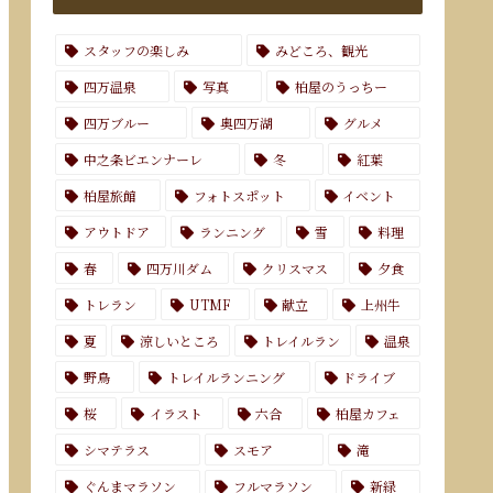
スタッフの楽しみ
みどころ、観光
四万温泉
写真
柏屋のうっちー
四万ブルー
奥四万湖
グルメ
中之条ビエンナーレ
冬
紅葉
柏屋旅館
フォトスポット
イベント
アウトドア
ランニング
雪
料理
春
四万川ダム
クリスマス
夕食
トレラン
UTMF
献立
上州牛
夏
涼しいところ
トレイルラン
温泉
野鳥
トレイルランニング
ドライブ
桜
イラスト
六合
柏屋カフェ
シマテラス
スモア
滝
ぐんまマラソン
フルマラソン
新緑