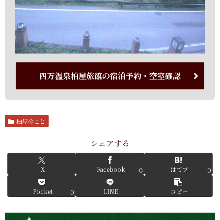
四万温泉柏屋旅館の宿泊予約・空室確認
柏屋のこと
シェアする
X
Facebook
はてブ
0
0
Pocket
LINE
コピー
0