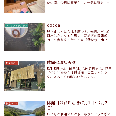
かの間。今日は雪景色…。一気に積もりそ
うです…。さて、今日は柏屋の最近のマイ
ナーチェンジをご紹介します。ライブラリ
ーで皆さまに書いていただいている「思い
出ノート」...
cocca
スタッフのつぶやき
皆さまこんにちは！原です。先日、どこか
遠出したいなぁと思い、茨城県の図書館に
行って参りました〜〜☺️『茨城水戸市立西
部図書館』さんです✨（お写真はHPよ
り）ここは『図書館戦争』という映画のロ
ケ地でもあります！岡田准一さんや榮倉
奈々さんが出て...
休館のお知らせ
柏屋のこと
5月15日(水)、16日(木)は休館日です。17日
（金）午後からは通常通り営業いたしま
す。よろしくお願いいたします。
休館日のお知らせ(7月1日～7月2
柏屋のこと
日)
いつもご利用いただき、ありがとうござい