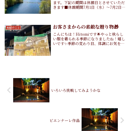
ます。下記の期間は休館日とさせていただ
きます■休館期間7月1日（水）～7月2日
（木）なお、7月3日（金）午後より通常営
業いたします。よろしくお願いいたしま
す。
お客さまからの素敵な贈り物🎁
柏屋のこと
こんにちは！Hitomiです🌟やっと秋らし
い服を着られる季節になりましたね！嬉し
いです✨季節の変わり目、体調にお気をつ
けてお過ごしください。ところで、先日お
越しいただいたお客さまがチェックアウト
の際に、自分で描かれた絵はがきを渡して
ください...
いろいろ挑戦してみようかな
ビエンナーレ作品