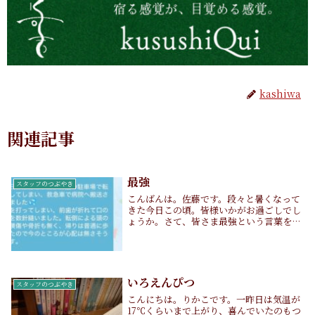
kashiwa
関連記事
最強
スタッフのつぶやき
こんばんは。佐藤です。段々と暑くなって
きた今日この頃。皆様いかがお過ごしでし
ょうか。さて、皆さま最強という言葉を聞
いたら誰を思い浮かべるでしょうか。フィ
リップとドリスでしょうか？ディープイン
パクトでしょうか？呂布奉先でしょうか？
それも、五条...
いろえんぴつ
スタッフのつぶやき
こんにちは。りかこです。一昨日は気温が
17℃くらいまで上がり、喜んでいたのもつ