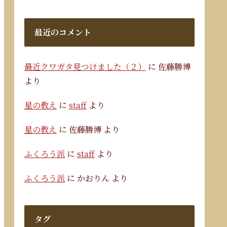
最近のコメント
最近クワガタ見つけました（２）
に
佐藤勝博
より
星の教え
に
staff
より
星の教え
に
佐藤勝博
より
ふくろう派
に
staff
より
ふくろう派
に
かおりん
より
タグ