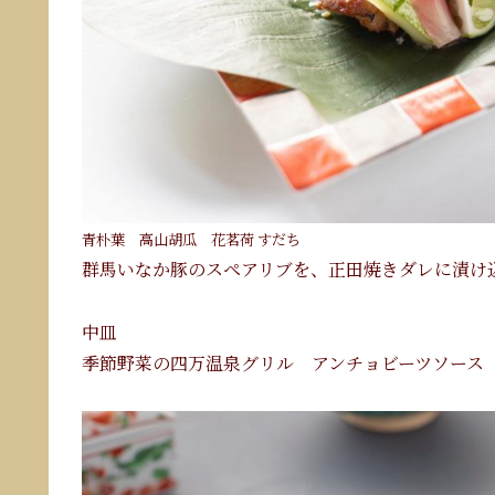
青朴葉 高山胡瓜 花茗荷 すだち
群馬いなか豚のスペアリブを、正田焼きダレに漬け
中皿
季節野菜の四万温泉グリル アンチョビーツソース