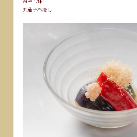
冷やし鉢
丸茄子冷浸し