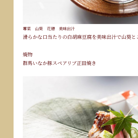
蓴菜 山葵 花穂 美味出汁
滑らかな口当たりの白胡麻豆腐を美味出汁で山葵と
焼物
群馬いなか豚スペアリブ正田焼き