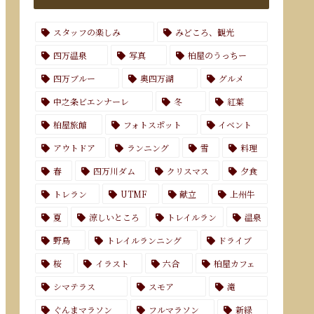
スタッフの楽しみ
みどころ、観光
四万温泉
写真
柏屋のうっちー
四万ブルー
奥四万湖
グルメ
中之条ビエンナーレ
冬
紅葉
柏屋旅館
フォトスポット
イベント
アウトドア
ランニング
雪
料理
春
四万川ダム
クリスマス
夕食
トレラン
UTMF
献立
上州牛
夏
涼しいところ
トレイルラン
温泉
野鳥
トレイルランニング
ドライブ
桜
イラスト
六合
柏屋カフェ
シマテラス
スモア
滝
ぐんまマラソン
フルマラソン
新緑