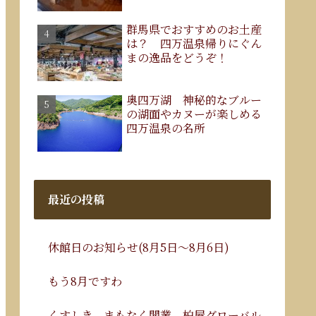
群馬県でおすすめのお土産
は？ 四万温泉帰りにぐん
まの逸品をどうぞ！
奥四万湖 神秘的なブルー
の湖面やカヌーが楽しめる
四万温泉の名所
最近の投稿
休館日のお知らせ(8月5日～8月6日)
もう8月ですわ
くすしき、まもなく開業。柏屋グローバル