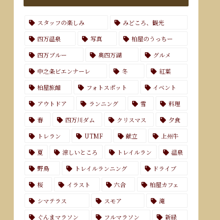
スタッフの楽しみ
みどころ、観光
四万温泉
写真
柏屋のうっちー
四万ブルー
奥四万湖
グルメ
中之条ビエンナーレ
冬
紅葉
柏屋旅館
フォトスポット
イベント
アウトドア
ランニング
雪
料理
春
四万川ダム
クリスマス
夕食
トレラン
UTMF
献立
上州牛
夏
涼しいところ
トレイルラン
温泉
野鳥
トレイルランニング
ドライブ
桜
イラスト
六合
柏屋カフェ
シマテラス
スモア
滝
ぐんまマラソン
フルマラソン
新緑