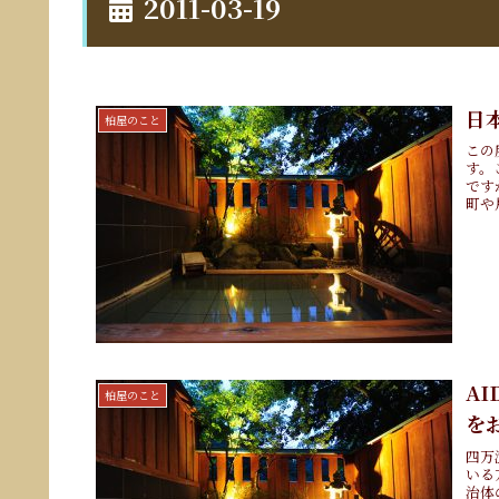
2011-03-19
日
柏屋のこと
この
す。
です
町や
AI
柏屋のこと
を
四万
いる
治体