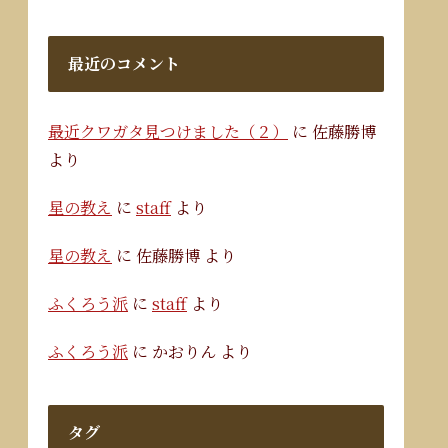
最近のコメント
最近クワガタ見つけました（２）
に
佐藤勝博
より
星の教え
に
staff
より
星の教え
に
佐藤勝博
より
ふくろう派
に
staff
より
ふくろう派
に
かおりん
より
タグ