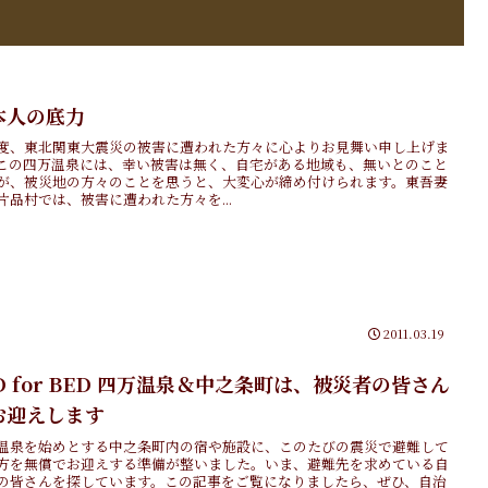
本人の底力
度、東北関東大震災の被害に遭われた方々に心よりお見舞い申し上げま
この四万温泉には、幸い被害は無く、自宅がある地域も、無いとのこと
が、被災地の方々のことを思うと、大変心が締め付けられます。東吾妻
片品村では、被害に遭われた方々を...
2011.03.19
D for BED 四万温泉＆中之条町は、被災者の皆さん
お迎えします
温泉を始めとする中之条町内の宿や施設に、このたびの震災で避難して
方を無償でお迎えする準備が整いました。いま、避難先を求めている自
の皆さんを探しています。この記事をご覧になりましたら、ぜひ、自治