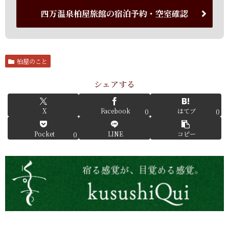
四万温泉柏屋旅館の宿泊予約・空室確認
柏屋のこと
シェアする
X
Facebook
はてブ
0
0
Pocket
LINE
コピー
0