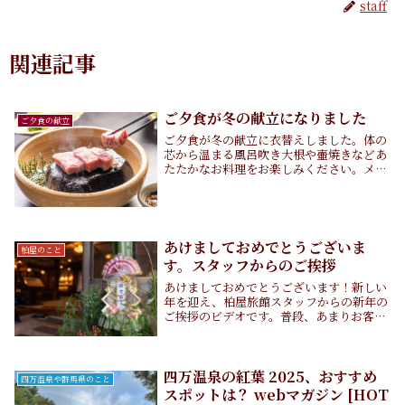
staff
関連記事
ご夕食が冬の献立になりました
ご夕食の献立
ご夕食が冬の献立に衣替えしました。体の
芯から温まる風呂吹き大根や壷焼きなどあ
たたかなお料理をお楽しみください。メイ
ンの上州牛石焼きを始めとしこんにゃく、
上州麦豚、大岩魚など群馬の素材もたくさ
ん使用しています。最後のお食事は、地元
のお米をたく...
あけましておめでとうございま
柏屋のこと
す。スタッフからのご挨拶
あけましておめでとうございます！新しい
年を迎え、柏屋旅館スタッフからの新年の
ご挨拶のビデオです。普段、あまりお客さ
まの前に出ない調理場スタッフも登場しま
す。どうぞ、ゆっくりご覧ください。今年
もお越しくださる皆さまにより喜んでいた
だけますよう...
四万温泉の紅葉 2025、おすすめ
四万温泉や群馬県のこと
スポットは？ webマガジン [HOT