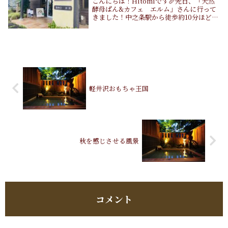
こんにちは！Hitomiです🥖先日、「天然
酵母ぱん&カフェ エルム」さんに行って
きました！中之条駅から徒歩約10分ほどの
場所にあるパン屋さんです。中之条駅を出
て反対側にあるので、徒歩だと歩道橋を渡
る必要があるのですが、車ならあっという
間に着...
軽井沢おもちゃ王国
秋を感じさせる風景
コメント