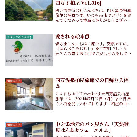
四万す柏屋 Vol.516]
四万温泉街の虹こんにちは。四万温泉柏屋
旅館の柏原です。いつもwebマガジンを読
んでくださって本当にありがとうございま
す。10月中旬号を発行しました！もくじか
しわやの「今」 - 最近の宿とスタッフの話
四万の湯は、これからがおすすめ！四万ご
愛される絵本📕
スタッフのつぶやき
はん...
皆さまこんにちは！原です。突然ですが、
『はらぺこあおむし』をご存知でしょう
か？この間U-NEXTでさがしものをしてい
たらはらぺこあおむしのアニメ版を5話、
見つけてしまいました☺️『こりゃ見るっき
ゃない！！』と思い、1話の途中まで（少
ない💦）...
四万温泉柏屋旅館での日帰り入浴
柏屋のこと
♨︎
こんにちは！Hitomiです☆四万温泉柏屋
旅館では、2024年7月22日（月）まで日帰
り入浴を受け入れております！柏屋の目の
前にある日帰り温泉「清流の湯」が工事の
ため長期休館中ですので、工事が終わるま
での期間限定です☺️受け入れ時間:15:...
中之条地元のパン屋さん「天然酵
柏屋のこと
母ぱん&カフェ エルム」