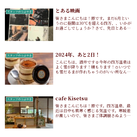
とある映画
スタッフのつぶやき
皆さまこんにちは！原です。まだ6月とい
うのに昼間は30℃を超える四万、、いかが
お過ごしでしょうか？さて、先日とある映
画を見に行ってまいりました！『岸辺露伴
は動かない 懺悔室』です！！皆さまジョ
ジョの奇妙な冒険はご存知でしょうか？ジ
ョジョの...
2024年、あと2日！
スタッフのつぶやき
こんにちは、酒井です☺️今年の四万温泉は
よく雪が降ります！積もります！⛄️いつで
も雪だるまが作れちゃうのがいい所なんで
すけどねぇ...。（笑）寒いです（笑）で
も、とても綺麗な雪景色をお楽しみいただ
けますよ！❄️さて、2024年も今日を含め
て...
cafe Kisetsu
スタッフのつぶやき
皆さまこんにちは！原です。四万温泉、最
近は日中も肌寒く感じる気温です。寒暖差
が激しいので、皆さまご体調崩さぬようお
過ごしくださいませ。さて、今回もカフェ
紹介です！群馬県太田市の隣、桐生市にあ
る「cafe Kisetsu」さんに行ってまいり
ま...