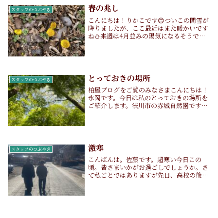
春の兆し
スタッフのつぶやき
こんにちは！りかこです😊ついこの間雪が
降りましたが、ここ最近はまた暖かいです
ね⛄️来週は4月並みの陽気になるそうです
よ。先日四万温泉をお散歩していたら、春
の兆しが少しずつ見えてきていました。枯
れ葉の中から福寿草が顔を出していたりロ
ウバイもつ...
とっておきの場所
スタッフのつぶやき
柏屋ブログをご覧のみなさまこんにちは！
永岡です。今日は私のとっておきの場所を
ご紹介します。渋川市の赤城自然園です。
四万温泉からは車で約1時間のところに所
在していて、渋川伊香保インターチェンジ
からは車で約15分です。私の推しポイント
は、のびの...
激寒
スタッフのつぶやき
こんばんは。佐藤です。超寒い今日この
頃。皆さまいかがお過ごしでしょうか。さ
て私ごとではありますが先日、高校の後輩
達が群馬に遊びにきてくれました。一緒に
寮で生活していたのですが、当時の思い出
話に花が咲きました。消灯後に先生の目を
盗んでみんなで...