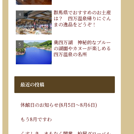
群馬県でおすすめのお土産
は？ 四万温泉帰りにぐん
まの逸品をどうぞ！
奥四万湖 神秘的なブルー
の湖面やカヌーが楽しめる
四万温泉の名所
最近の投稿
休館日のお知らせ(8月5日～8月6日)
もう8月ですわ
くすしき、まもなく開業。柏屋グローバル