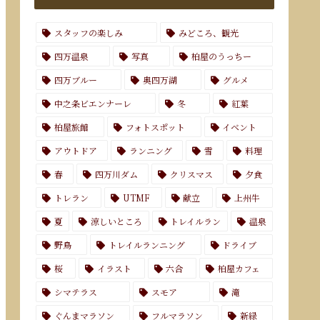
スタッフの楽しみ
みどころ、観光
四万温泉
写真
柏屋のうっちー
四万ブルー
奥四万湖
グルメ
中之条ビエンナーレ
冬
紅葉
柏屋旅館
フォトスポット
イベント
アウトドア
ランニング
雪
料理
春
四万川ダム
クリスマス
夕食
トレラン
UTMF
献立
上州牛
夏
涼しいところ
トレイルラン
温泉
野鳥
トレイルランニング
ドライブ
桜
イラスト
六合
柏屋カフェ
シマテラス
スモア
滝
ぐんまマラソン
フルマラソン
新緑