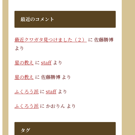
最近のコメント
最近クワガタ見つけました（２）
に
佐藤勝博
より
星の教え
に
staff
より
星の教え
に
佐藤勝博
より
ふくろう派
に
staff
より
ふくろう派
に
かおりん
より
タグ