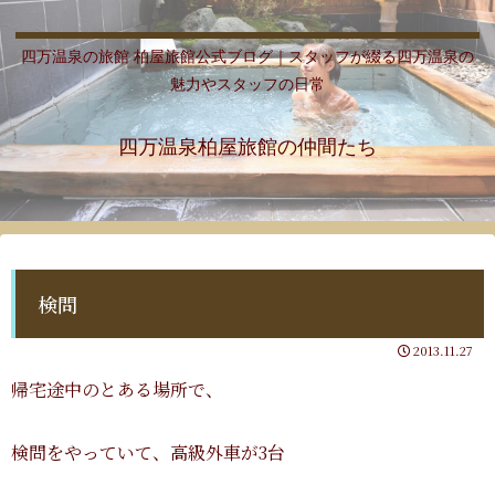
四万温泉の旅館 柏屋旅館公式ブログ｜スタッフが綴る四万温泉の
魅力やスタッフの日常
四万温泉柏屋旅館の仲間たち
検問
2013.11.27
帰宅途中のとある場所で、
検問をやっていて、高級外車が3台