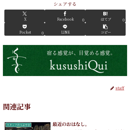
シェアする
X
Facebook
はてブ
0
0
Pocket
LINE
コピー
0
staff
関連記事
最近のおはなし。
スタッフのつぶやき