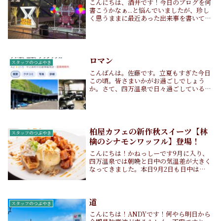
こんにちは、酒井です！今日のブログを何
書こうかなぁ...と悩んでいましたが、珍し
く思うままに最近あった出来事を書いてい
きたいと思います🧚🏻‍♀️Part.1 「実家に帰り
ました」私ごとですが、実家がある愛知県
に帰りました。今回は、友達の結...
ロマン
スタッフのつぶやき
こんばんは。佐藤です。立夏もすぎた今日
この頃。皆さまいかがお過ごしでしょう
か。さて、四万温泉で日々過ごしている
と、いろいろなお客さまの車を見かけるこ
とがあります。街でよく見る車から、珍し
い車までさまざまです。自分はそこまで車
が好きというわけ...
柏屋カフェの新作秋スイーツ【林
スタッフのつぶやき
檎のシナモンワッフル】登場！
こんにちは！かねっしーです9月に入り、
四万温泉では朝晩と日中の気温差が大きく
なってきました。本日9月2日も日中は
30℃越えで大分暑かったのですが、21時過
ぎの現在では20℃ぐらいまで下がり、ひん
やりとした風も感じられます。さて、そん
な9月と...
道
スタッフのつぶやき
こんにちは！ANDYです！何やら明日から