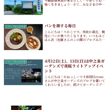
今期最強寒波が来るらしく…不安ですね…
強く生きましょう…さて、みなさまの中に
県道・国道オタクはいませんでしょうか？
(この飛行機にお医者さんはいません
か！？風に…)日本には不思議な道路がた
くさんあるよう...
パンを欲する毎日
スタッフのつぶやき
こんにちは！りかこです。何故か最近、無
性にパンが食べたくなります。いつもはご
はん派（佐藤さんのこの間のブログみた
い）なのに、気付けばパンを買って食べて
います。恐らく、その原因はこのあいだ那
須で食べたプレッツェルなんです。プレッ
ツェルってあん...
4月12日(土)、13日(日)は中之条ガ
スタッフのつぶやき
ーデンズで夜桜ライトアップイベ
ント
こんにちは！かねっしーです前回Hitomi
さんが中之条ガーデンズのブログを書いて
くれていましたが、続けてガーデンズブロ
グです！明日12日、明後日13日の2日間は
中之条ガーデンズにて夜桜ライトアップイ
ベントが開催されます！中之条ガーデンズ
公式...