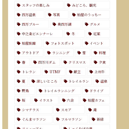
スタッフの楽しみ
みどころ、観光
四万温泉
写真
柏屋のうっちー
四万ブルー
奥四万湖
グルメ
中之条ビエンナーレ
冬
紅葉
柏屋旅館
フォトスポット
イベント
アウトドア
ランニング
雪
料理
春
四万川ダム
クリスマス
夕食
トレラン
UTMF
献立
上州牛
夏
涼しいところ
トレイルラン
温泉
野鳥
トレイルランニング
ドライブ
桜
イラスト
六合
柏屋カフェ
シマテラス
スモア
滝
ぐんまマラソン
フルマラソン
新緑
リニューアル
しゃくなげの滝