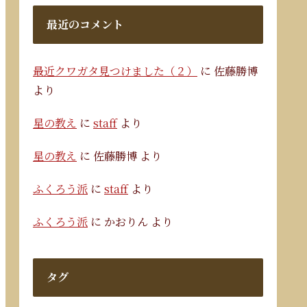
最近のコメント
最近クワガタ見つけました（２）
に
佐藤勝博
より
星の教え
に
staff
より
星の教え
に
佐藤勝博
より
ふくろう派
に
staff
より
ふくろう派
に
かおりん
より
タグ