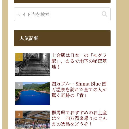
人気記事
土合駅は日本一の「モグラ
駅」、まるで地下の秘密基
地！
四万ブルー Shima Blue 四
万温泉を訪れた全ての人が
驚く奇跡の「青」
群馬県でおすすめのお土産
は？ 四万温泉帰りにぐん
まの逸品をどうぞ！