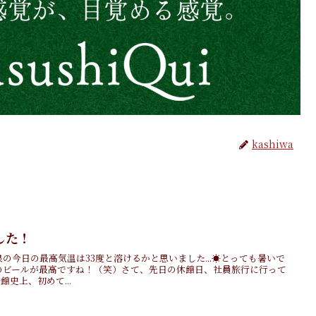
kashiwa
した！
の今日の最高気温は33度と溶けるかと思いました...☀️とっても暑いで
のビールが最高ですね！（笑）さて、先日の休館日、社員旅行に行って
館史上、初めて...