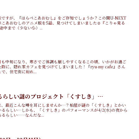
ですが、『はらぺこあおむし』をご存知でしょうか？この間U-NEXT
こあおむしのアニメ版を5話、見つけてしまいました☺️『こりゃ見る
中まで（少ない💦）...
月も中旬になり、寒さでご体調も崩しやすくなるこの頃、いかがお過ご
に、隠れ家カフェを見つけてしまいました！『ryu-my cafe』さん
で、住宅街に紛れ...
るらしい謎のプロジェクト「くすしき」…
ま、最近こんな噂を耳にしませんか…？柏屋が謎の「くすしき」とかい
るらしい…しかも、「くすしき」のパフォーマンスが4/2(水)の夜から
るらしい……なんだな...