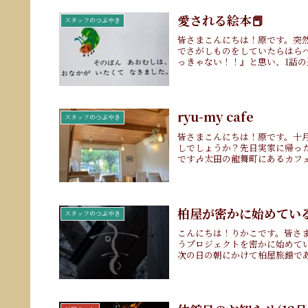
愛される絵本📕
スタッフのつぶやき
皆さまこんにちは！原です。突然
でさがしものをしていたらはらぺ
っきゃない！！』と思い、1話の途
ryu-my cafe
スタッフのつぶやき
皆さまこんにちは！原です。十
しでしょうか？先日実家に帰った際
です🎶太田の龍舞町にあるカフェ
柏屋が密かに始めてい
スタッフのつぶやき
こんにちは！りかこです。皆さ
うプロジェクトを密かに始めてい
次の日の朝にかけて柏屋旅館であ