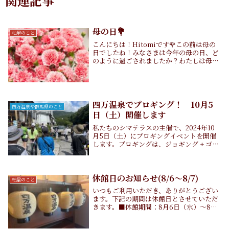
関連記事
母の日💐
柏屋のこと
こんにちは！Hitomiです🌹この前は母の
日でしたね！みなさまは今年の母の日、ど
のように過ごされましたか？わたしは母の
日に家族で過ごすことができました！上野
恩賜公園にある不忍池辯天堂でおみくじを
引いたり、願い玉を投げてみたり、、、願
い玉は一...
四万温泉でプロギング！ 10月5
四万温泉や群馬県のこと
日（土）開催します
私たちのシマテラスの主催で、2024年10
月5日（土）にプロギングイベントを開催
します。プロギングは、ジョギング + ゴミ
拾い。スウェーデン語のplocka upp
(pick up) と jogga (jog)を合わせた造語で
す。青と緑の...
休館日のお知らせ(8/6〜8/7)
柏屋のこと
いつもご利用いただき、ありがとうござい
ます。下記の期間は休館日とさせていただ
きます。■休館期間：8月6日（水）〜8月
7日（木）なお、8月8日（金）午後より通
常営業いたします。よろしくお願いいたし