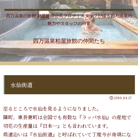
四万温泉の旅館 柏屋旅館公式ブログ｜スタッフが綴る四万温泉の
魅力やスタッフの日常
四万温泉柏屋旅館の仲間たち
水仙街道
2010.04.17
至るところで水仙を見るようになりました。
隣町、東吾妻町は全国でも有数な『ラッパ水仙』の産地で
切花の生産量は『日本一』とも言われています。
県道沿いは『水仙街道』と呼ばれていて丁度今が身頃にな