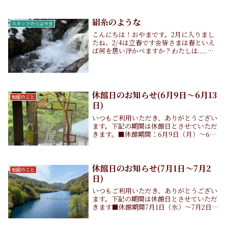
ます。
絹糸のような
スタッフのつぶやき
こんにちは！おやまです。2月に入りまし
たね、2/4は立春です🌼皆さまは春といえ
ば何を思い浮かべますか？わたしは......今
年も箱のティッシュを抱えて生活するのだ
ろうなあと、すでに花粉症のことで頭がい
っぱいです>_<そんなわたしは昨日、雪
が...
休館日のお知らせ(6月9日～6月13
柏屋のこと
日)
いつもご利用いただき、ありがとうござい
ます。下記の期間は休館日とさせていただ
きます。■休館期間：6月9日（月）〜6月
13日（金）なお、6月14日（土）午後より
通常営業いたします。よろしくお願いいた
します。
休館日のお知らせ(7月1日～7月2
柏屋のこと
日)
いつもご利用いただき、ありがとうござい
ます。下記の期間は休館日とさせていただ
きます■休館期間7月1日（水）～7月2日
（木）なお、7月3日（金）午後より通常営
業いたします。よろしくお願いいたしま