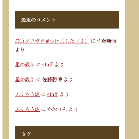
最近のコメント
最近クワガタ見つけました（２）
に
佐藤勝博
より
星の教え
に
staff
より
星の教え
に
佐藤勝博
より
ふくろう派
に
staff
より
ふくろう派
に
かおりん
より
タグ