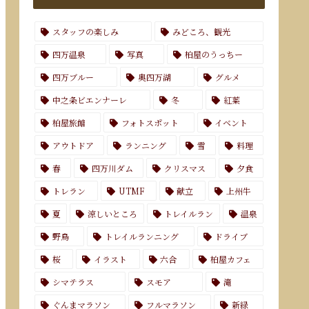
スタッフの楽しみ
みどころ、観光
四万温泉
写真
柏屋のうっちー
四万ブルー
奥四万湖
グルメ
中之条ビエンナーレ
冬
紅葉
柏屋旅館
フォトスポット
イベント
アウトドア
ランニング
雪
料理
春
四万川ダム
クリスマス
夕食
トレラン
UTMF
献立
上州牛
夏
涼しいところ
トレイルラン
温泉
野鳥
トレイルランニング
ドライブ
桜
イラスト
六合
柏屋カフェ
シマテラス
スモア
滝
ぐんまマラソン
フルマラソン
新緑