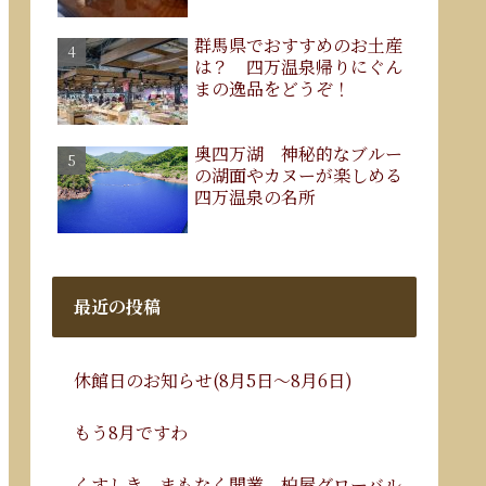
群馬県でおすすめのお土産
は？ 四万温泉帰りにぐん
まの逸品をどうぞ！
奥四万湖 神秘的なブルー
の湖面やカヌーが楽しめる
四万温泉の名所
最近の投稿
休館日のお知らせ(8月5日～8月6日)
もう8月ですわ
くすしき、まもなく開業。柏屋グローバル