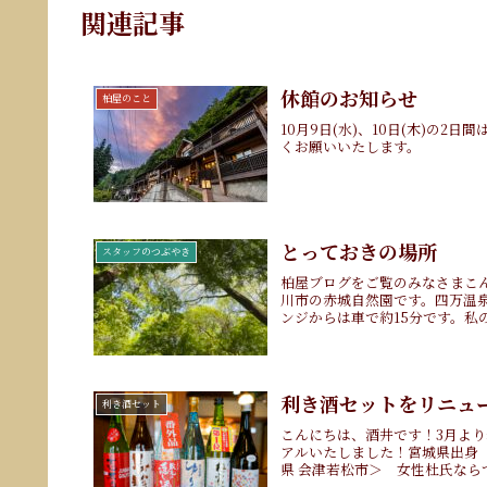
関連記事
休館のお知らせ
柏屋のこと
10月9日(水)、10日(木)の
くお願いいたします。
とっておきの場所
スタッフのつぶやき
柏屋ブログをご覧のみなさまこ
川市の赤城自然園です。四万温
ンジからは車で約15分です。私の
利き酒セットをリニュー
利き酒セット
こんにちは、酒井です！3月よ
アルいたしました！宮城県出身
県 会津若松市＞ 女性杜氏ならで