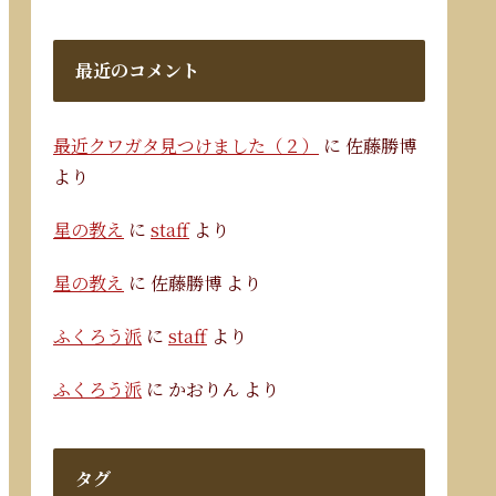
最近のコメント
最近クワガタ見つけました（２）
に
佐藤勝博
より
星の教え
に
staff
より
星の教え
に
佐藤勝博
より
ふくろう派
に
staff
より
ふくろう派
に
かおりん
より
タグ