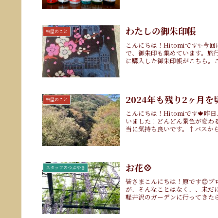
わたしの御朱印帳
柏屋のこと
こんにちは！Hitomiです✨
で、御朱印も集めています。旅
に購入した御朱印帳がこちら。こ
2024年も残り2ヶ月
柏屋のこと
こんにちは！Hitomiです
いました！どんどん景色が変わ
当に気持ち良いです。↑バスから
お花💠
スタッフのつぶやき
皆さまこんにちは！原です😊ブ
が、そんなことはなく、、未だ
軽井沢のガーデンに行ってきたら