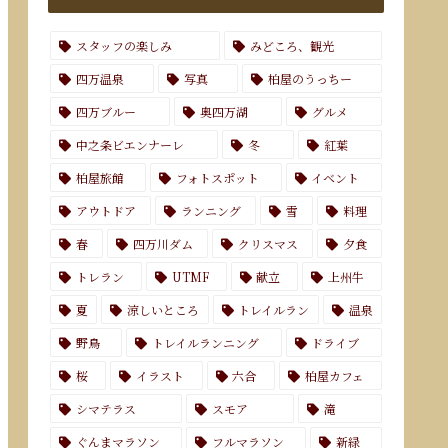
スタッフの楽しみ
みどころ、観光
四万温泉
写真
柏屋のうっちー
四万ブルー
奥四万湖
グルメ
中之条ビエンナーレ
冬
紅葉
柏屋旅館
フォトスポット
イベント
アウトドア
ランニング
雪
料理
春
四万川ダム
クリスマス
夕食
トレラン
UTMF
献立
上州牛
夏
涼しいところ
トレイルラン
温泉
野鳥
トレイルランニング
ドライブ
桜
イラスト
六合
柏屋カフェ
シマテラス
スモア
滝
ぐんまマラソン
フルマラソン
新緑