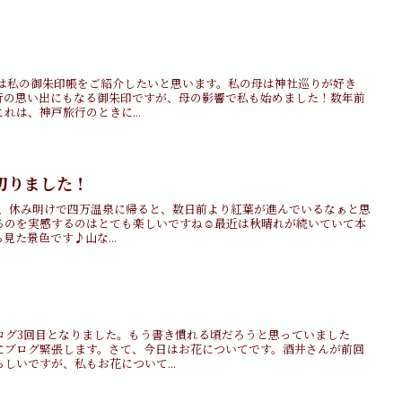
今回は私の御朱印帳をご紹介したいと思います。私の母は神社巡りが好き
行の思い出にもなる御朱印ですが、母の影響で私も始めました！数年前
れは、神戸旅行のときに...
を切りました！
昨日、休み明けで四万温泉に帰ると、数日前より紅葉が進んでいるなぁと思
るのを実感するのはとても楽しいですね☺️最近は秋晴れが続いていて本
見た景色です♪山な...
ログ3回目となりました。もう書き慣れる頃だろうと思っていました
にブログ緊張します。さて、今日はお花についてです。酒井さんが前回
しいですが、私もお花について...