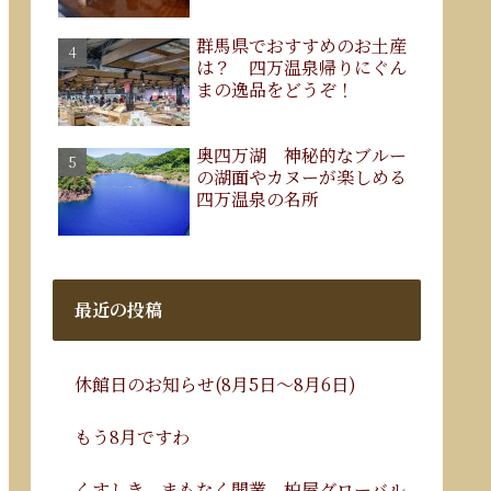
群馬県でおすすめのお土産
は？ 四万温泉帰りにぐん
まの逸品をどうぞ！
奥四万湖 神秘的なブルー
の湖面やカヌーが楽しめる
四万温泉の名所
最近の投稿
休館日のお知らせ(8月5日～8月6日)
もう8月ですわ
くすしき、まもなく開業。柏屋グローバル