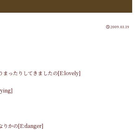
2009.03.19
たりしてきましたの[E:lovely]
ing]
の[E:danger]