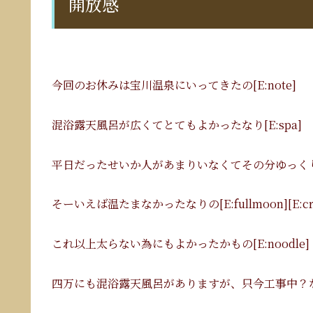
開放感
今回のお休みは宝川温泉にいってきたの[E:note]
混浴露天風呂が広くてとてもよかったなり[E:spa]
平日だったせいか人があまりいなくてその分ゆっくりまっ
そーいえば温たまなかったなりの[E:fullmoon][E:cry
これ以上太らない為にもよかったかもの[E:noodle]
四万にも混浴露天風呂がありますが、只今工事中？なりか