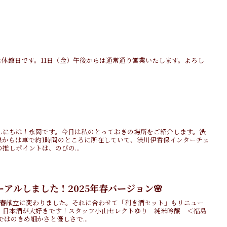
2日間は休館日です。11日（金）午後からは通常通り営業いたします。よろし
んにちは！永岡です。今日は私のとっておきの場所をご紹介します。渋
泉からは車で約1時間のところに所在していて、渋川伊香保インターチェ
推しポイントは、のびの...
アルしました！2025年春バージョン🌸
り春献立に変わりました。それに合わせて「利き酒セット」もリニュー
 日本酒が大好きです！スタッフ小山セレクトゆり 純米吟醸 ＜福島
はのきめ細かさと優しさで...