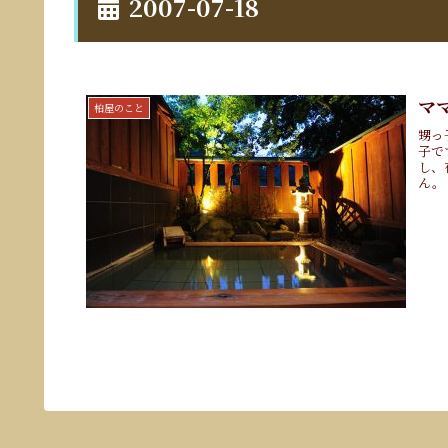
2007-07-18
マ
柏屋のこと
甥っ
子で
し、