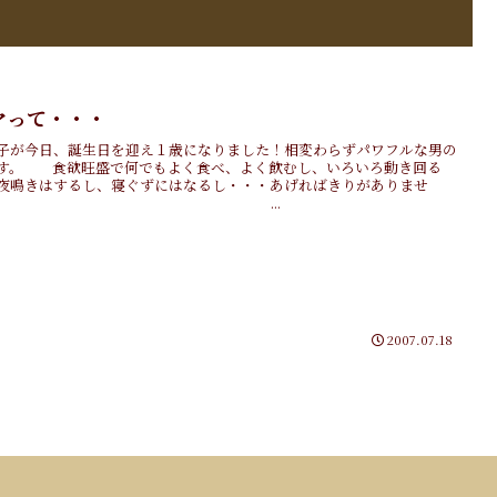
マって・・・
子が今日、誕生日を迎え１歳になりました！相変わらずパワフルな男の
す。 食欲旺盛で何でもよく食べ、よく飲むし、いろいろ動き回る
夜鳴きはするし、寝ぐずにはなるし・・・あげればきりがありませ
ん。 ...
2007.07.18