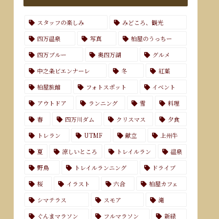
スタッフの楽しみ
みどころ、観光
四万温泉
写真
柏屋のうっちー
四万ブルー
奥四万湖
グルメ
中之条ビエンナーレ
冬
紅葉
柏屋旅館
フォトスポット
イベント
アウトドア
ランニング
雪
料理
春
四万川ダム
クリスマス
夕食
トレラン
UTMF
献立
上州牛
夏
涼しいところ
トレイルラン
温泉
野鳥
トレイルランニング
ドライブ
桜
イラスト
六合
柏屋カフェ
シマテラス
スモア
滝
ぐんまマラソン
フルマラソン
新緑