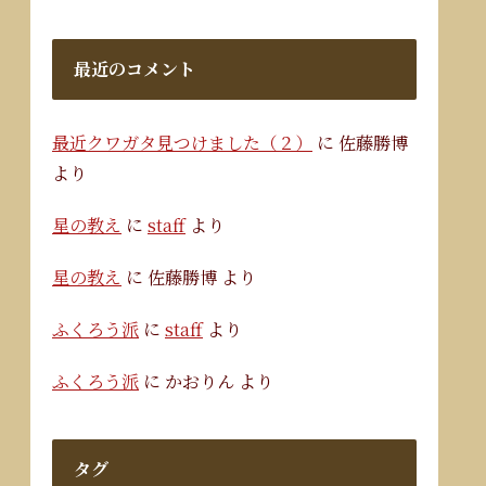
最近のコメント
最近クワガタ見つけました（２）
に
佐藤勝博
より
星の教え
に
staff
より
星の教え
に
佐藤勝博
より
ふくろう派
に
staff
より
ふくろう派
に
かおりん
より
タグ