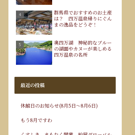
群馬県でおすすめのお土産
は？ 四万温泉帰りにぐん
まの逸品をどうぞ！
奥四万湖 神秘的なブルー
の湖面やカヌーが楽しめる
四万温泉の名所
最近の投稿
休館日のお知らせ(8月5日～8月6日)
もう8月ですわ
くすしき、まもなく開業。柏屋グローバル