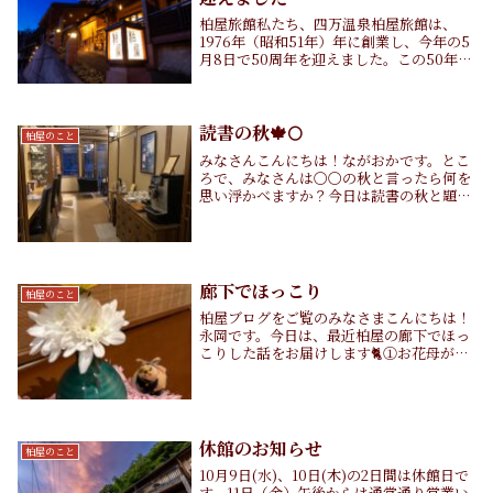
柏屋旅館私たち、四万温泉柏屋旅館は、
1976年（昭和51年）年に創業し、今年の5
月8日で50周年を迎えました。この50年
間、ご宿泊くださったお客さま、取引業者
の皆さま、ご近所・地域の皆さま、働いて
くださったスタッフの皆さまなど、かしわ
やを応...
読書の秋🍁🌕
柏屋のこと
みなさんこんにちは！ながおかです。とこ
ろで、みなさんは〇〇の秋と言ったら何を
思い浮かべますか？今日は読書の秋と題し
て館内の湯上りライブラリについて改めて
ご紹介します！📚みなさんは読書は好きで
すか？私は読書が好きで、時々本を読みま
す📗当館のラ...
廊下でほっこり
柏屋のこと
柏屋ブログをご覧のみなさまこんにちは！
永岡です。今日は、最近柏屋の廊下でほっ
こりした話をお届けします🐈①お花母が遊
びに来てくれた際に見つけたのですが、廊
下の木に可愛らしいお花が咲いていました
🌷②お花見にゃんこ柏屋にゃんこが上目遣
いでお花見を...
休館のお知らせ
柏屋のこと
10月9日(水)、10日(木)の2日間は休館日で
す。11日（金）午後からは通常通り営業い