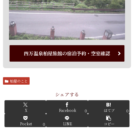
四万温泉柏屋旅館の宿泊予約・空室確認
柏屋のこと
シェアする
X
Facebook
はてブ
0
0
Pocket
LINE
コピー
0