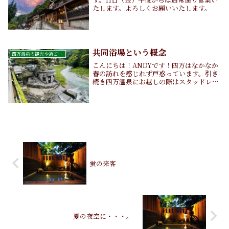
たします。よろしくお願いいたします。
共同浴場という概念
四万温泉の観光や過ごし方
こんにちは！ANDYです！四万はなかなか
春の訪れを感じれず戸惑っています。引き
続き四万温泉にお越しの際はスタッドレス
必須です！さて、前回に引き続き温泉ネタ
です。皆さんは共同浴場を利用したことは
ありますか？四万温泉にも誰でも使える共
同浴場が3...
蛍の来客
夏の夜空に・・・。