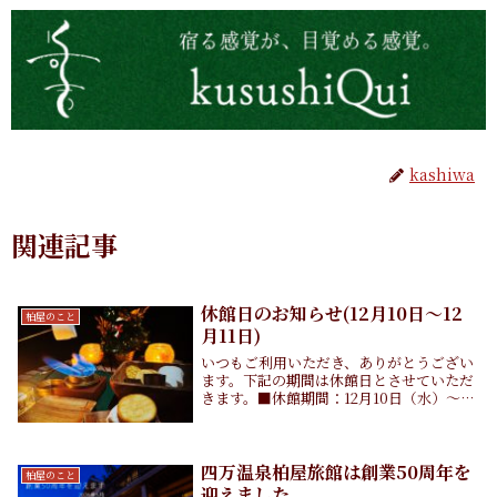
kashiwa
関連記事
休館日のお知らせ(12月10日～12
柏屋のこと
月11日)
いつもご利用いただき、ありがとうござい
ます。下記の期間は休館日とさせていただ
きます。■休館期間：12月10日（水）〜12
月11日（木）なお、12月12日（金）午後よ
り通常営業いたします。よろしくお願いい
たします。
四万温泉柏屋旅館は創業50周年を
柏屋のこと
迎えました