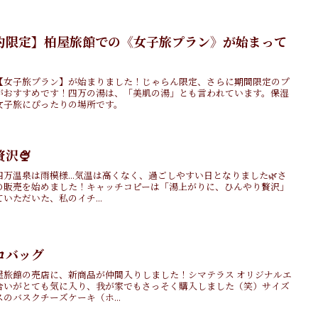
約限定】柏屋旅館での《女子旅プラン》が始まって
【女子旅プラン】が始まりました！じゃらん限定、さらに期間限定のプ
がおすすめです！四万の湯は、「美肌の湯」とも言われています。保湿
女子旅にぴったりの場所です。
沢🍨
万温泉は雨模様...気温は高くなく、過ごしやすい日となりました🌿さ
の販売を始めました！キャッチコピーは「湯上がりに、ひんやり贅沢」
いただいた、私のイチ...
コバッグ
屋旅館の売店に、新商品が仲間入りしました！シマテラス オリジナルエ
合いがとても気に入り、我が家でもさっそく購入しました（笑）サイズ
のバスクチーズケーキ（ホ...