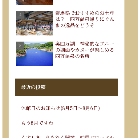
群馬県でおすすめのお土産
は？ 四万温泉帰りにぐん
まの逸品をどうぞ！
奥四万湖 神秘的なブルー
の湖面やカヌーが楽しめる
四万温泉の名所
最近の投稿
休館日のお知らせ(8月5日～8月6日)
もう8月ですわ
くすしき、まもなく開業。柏屋グローバル