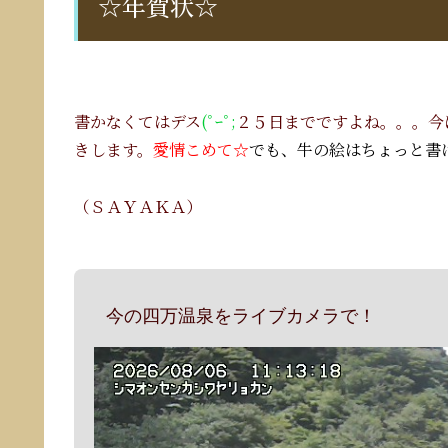
☆年賀状☆
書かなくてはデス
(ﾟｰﾟ;
２５日までですよね。。。今
きします。
愛情こめて☆
でも、牛の絵はちょっと書
（ＳＡＹＡＫＡ）
今の四万温泉をライブカメラで！