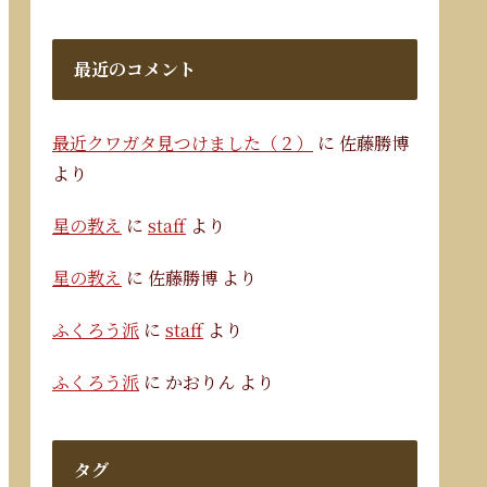
最近のコメント
最近クワガタ見つけました（２）
に
佐藤勝博
より
星の教え
に
staff
より
星の教え
に
佐藤勝博
より
ふくろう派
に
staff
より
ふくろう派
に
かおりん
より
タグ