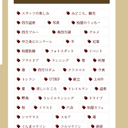
スタッフの楽しみ
みどころ、観光
四万温泉
写真
柏屋のうっちー
四万ブルー
奥四万湖
グルメ
中之条ビエンナーレ
冬
紅葉
柏屋旅館
フォトスポット
イベント
アウトドア
ランニング
雪
料理
春
四万川ダム
クリスマス
夕食
トレラン
UTMF
献立
上州牛
夏
涼しいところ
トレイルラン
温泉
野鳥
トレイルランニング
ドライブ
桜
イラスト
六合
柏屋カフェ
シマテラス
スモア
滝
ぐんまマラソン
フルマラソン
新緑