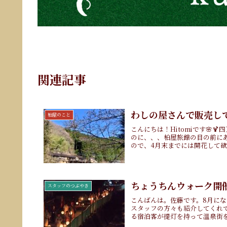
関連記事
わしの屋さんで販売し
柏屋のこと
こんにちは！Hitomiです🌸
のに、、、柏屋旅館の目の前に
ので、4月末までには開花して欲し
ちょうちんウォーク開
スタッフのつぶやき
こんばんは。佐藤です。8月に
スタッフの方々も紹介してくれ
る宿泊客が提灯を持って温泉街を