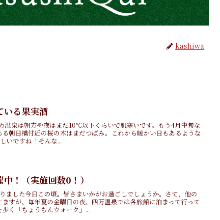
kashiwa
ている果実酒
🍹四万温泉は朝方や夜はまだ10℃以下くらいで肌寒いです。もう4月中旬な
ある朝日橋付近の桜の木はまだつぼみ。これから暖かい日もあるような
いですね！そんな...
催中！（実施回数0！）
なりました今日この頃。皆さまいかがお過ごしでしょうか。さて、他の
てますが、毎年夏の金曜日の夜、四万温泉では各旅館に泊まって行って
歩く「ちょうちんウォーク」...