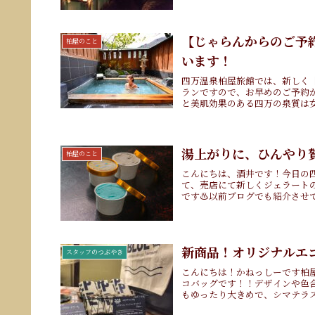
【じゃらんからのご予
柏屋のこと
います！
四万温泉柏屋旅館では、新しく
ランですので、お早めのご予約
と美肌効果のある四万の泉質は
湯上がりに、ひんやり贅
柏屋のこと
こんにちは、酒井です！今日の四
て、売店にて新しくジェラート
です♨️以前ブログでも紹介させて
新商品！オリジナルエ
スタッフのつぶやき
こんにちは！かねっしーです柏
コバッグです！！デザインや色
もゆったり大きめで、シマテラス