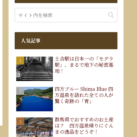
人気記事
土合駅は日本一の「モグラ
駅」、まるで地下の秘密基
地！
四万ブルー Shima Blue 四
万温泉を訪れた全ての人が
驚く奇跡の「青」
群馬県でおすすめのお土産
は？ 四万温泉帰りにぐん
まの逸品をどうぞ！