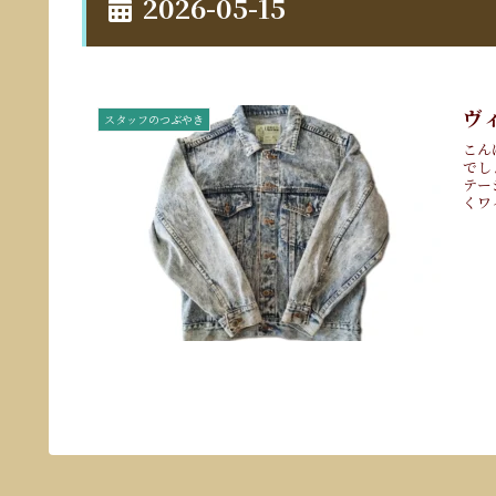
2026-05-15
ヴ
スタッフのつぶやき
こん
でし
テー
くワ