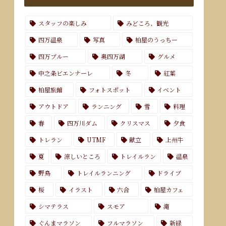
スタッフの楽しみ
みどころ、観光
四万温泉
写真
柏屋のうっちー
四万ブルー
奥四万湖
グルメ
中之条ビエンナーレ
冬
紅葉
柏屋旅館
フォトスポット
イベント
アウトドア
ランニング
雪
料理
春
四万川ダム
クリスマス
夕食
トレラン
UTMF
献立
上州牛
夏
涼しいところ
トレイルラン
温泉
野鳥
トレイルランニング
ドライブ
桜
イラスト
六合
柏屋カフェ
シマテラス
スモア
滝
ぐんまマラソン
フルマラソン
新緑