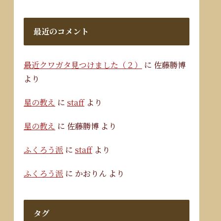
最近のコメント
最近クワガタ見つけました（２）
に
佐藤勝博
より
星の教え
に
staff
より
星の教え
に
佐藤勝博
より
ふくろう派
に
staff
より
ふくろう派
に
かおりん
より
タグ