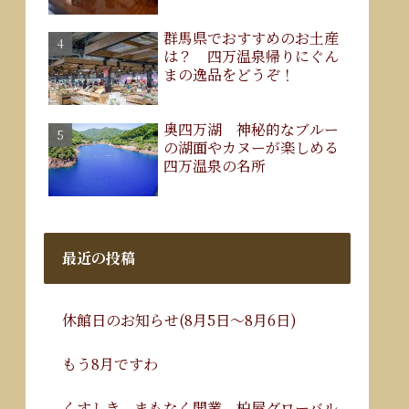
群馬県でおすすめのお土産
は？ 四万温泉帰りにぐん
まの逸品をどうぞ！
奥四万湖 神秘的なブルー
の湖面やカヌーが楽しめる
四万温泉の名所
最近の投稿
休館日のお知らせ(8月5日～8月6日)
もう8月ですわ
くすしき、まもなく開業。柏屋グローバル