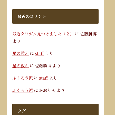
最近のコメント
最近クワガタ見つけました（２）
に
佐藤勝博
より
星の教え
に
staff
より
星の教え
に
佐藤勝博
より
ふくろう派
に
staff
より
ふくろう派
に
かおりん
より
タグ