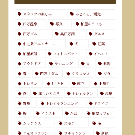
スタッフの楽しみ
みどころ、観光
四万温泉
写真
柏屋のうっちー
四万ブルー
奥四万湖
グルメ
中之条ビエンナーレ
冬
紅葉
柏屋旅館
フォトスポット
イベント
アウトドア
ランニング
雪
料理
春
四万川ダム
クリスマス
夕食
トレラン
UTMF
献立
上州牛
夏
涼しいところ
トレイルラン
温泉
野鳥
トレイルランニング
ドライブ
桜
イラスト
六合
柏屋カフェ
シマテラス
スモア
滝
ぐんまマラソン
フルマラソン
新緑