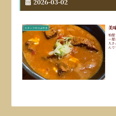
2026-03-02
美
スタッフのつぶやき
柏屋
ー屋
人さ
んで