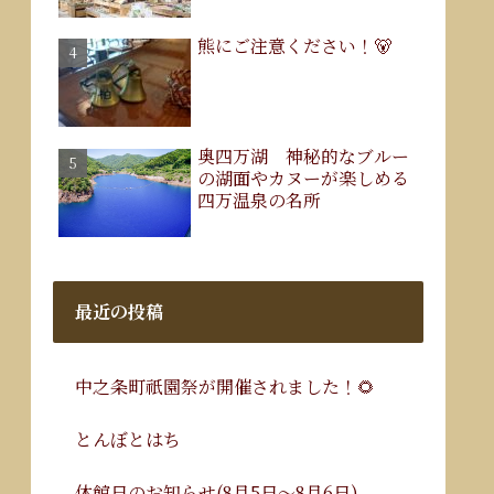
熊にご注意ください！🐻
奥四万湖 神秘的なブルー
の湖面やカヌーが楽しめる
四万温泉の名所
最近の投稿
中之条町祇園祭が開催されました！🌻
とんぼとはち
休館日のお知らせ(8月5日～8月6日)