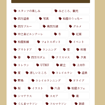
スタッフの楽しみ
みどころ、観光
四万温泉
写真
柏屋のうっちー
四万ブルー
奥四万湖
グルメ
中之条ビエンナーレ
冬
紅葉
柏屋旅館
フォトスポット
イベント
アウトドア
ランニング
雪
料理
春
四万川ダム
クリスマス
夕食
トレラン
UTMF
献立
上州牛
夏
涼しいところ
トレイルラン
温泉
野鳥
トレイルランニング
ドライブ
桜
イラスト
六合
柏屋カフェ
シマテラス
スモア
滝
ぐんまマラソン
フルマラソン
新緑