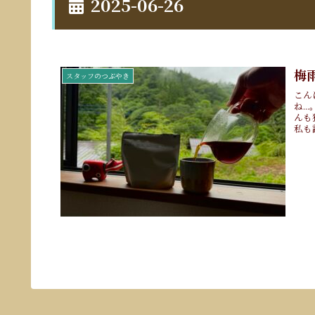
2025-06-26
梅
スタッフのつぶやき
こん
ね.
んも
私も