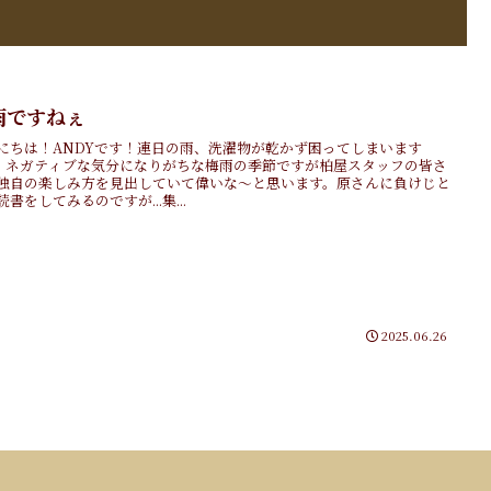
雨ですねぇ
にちは！ANDYです！連日の雨、洗濯物が乾かず困ってしまいます
..。ネガティブな気分になりがちな梅雨の季節ですが柏屋スタッフの皆さ
独自の楽しみ方を見出していて偉いな〜と思います。原さんに負けじと
読書をしてみるのですが...集...
2025.06.26