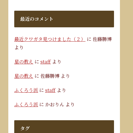
最近のコメント
最近クワガタ見つけました（２）
に
佐藤勝博
より
星の教え
に
staff
より
星の教え
に
佐藤勝博
より
ふくろう派
に
staff
より
ふくろう派
に
かおりん
より
タグ