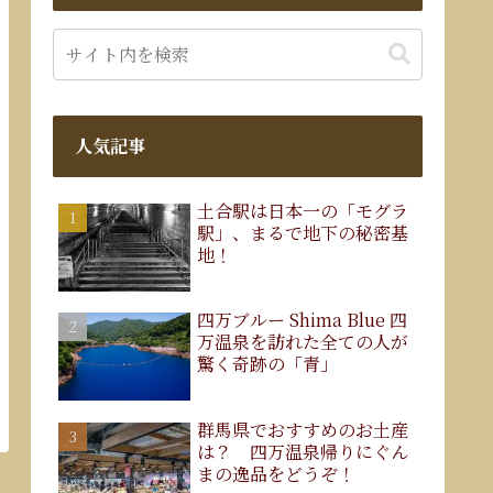
人気記事
土合駅は日本一の「モグラ
駅」、まるで地下の秘密基
地！
四万ブルー Shima Blue 四
万温泉を訪れた全ての人が
驚く奇跡の「青」
群馬県でおすすめのお土産
は？ 四万温泉帰りにぐん
まの逸品をどうぞ！