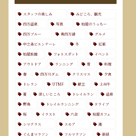
スタッフの楽しみ
みどころ、観光
四万温泉
写真
柏屋のうっちー
四万ブルー
奥四万湖
グルメ
中之条ビエンナーレ
冬
紅葉
柏屋旅館
フォトスポット
イベント
アウトドア
ランニング
雪
料理
春
四万川ダム
クリスマス
夕食
トレラン
UTMF
献立
上州牛
夏
涼しいところ
トレイルラン
温泉
野鳥
トレイルランニング
ドライブ
桜
イラスト
六合
柏屋カフェ
シマテラス
スモア
滝
ぐんまマラソン
フルマラソン
新緑