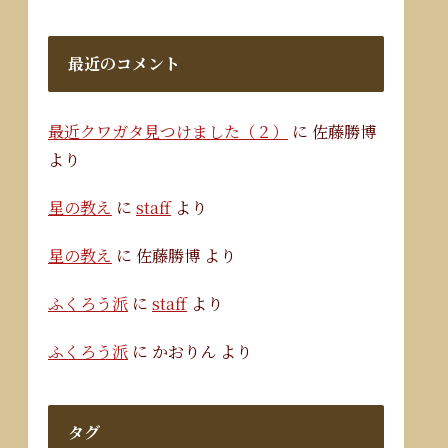
最近のコメント
最近クワガタ見つけました（２）
に
佐藤勝博
より
星の教え
に
staff
より
星の教え
に
佐藤勝博
より
ふくろう派
に
staff
より
ふくろう派
に
かおりん
より
タグ