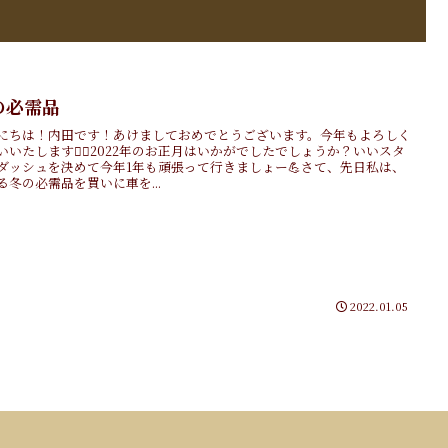
の必需品
にちは！内田です！あけましておめでとうございます。今年もよろしく
いいたします🙇‍♀️2022年のお正月はいかがでしたでしょうか？いいスタ
ダッシュを決めて今年1年も頑張って行きましょー💪さて、先日私は、
る冬の必需品を買いに車を...
2022.01.05