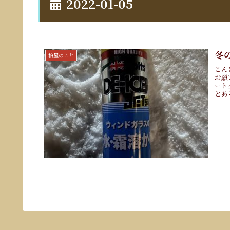
2022-01-05
冬
柏屋のこと
こん
お願
ート
とあ