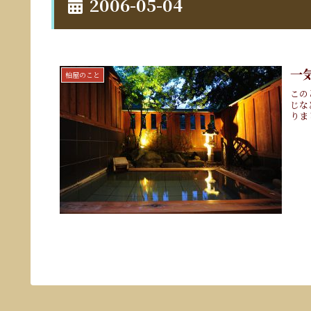
2006-05-04
一
柏屋のこと
この
じな
りまし