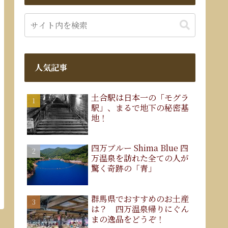
人気記事
土合駅は日本一の「モグラ
駅」、まるで地下の秘密基
地！
四万ブルー Shima Blue 四
万温泉を訪れた全ての人が
驚く奇跡の「青」
群馬県でおすすめのお土産
は？ 四万温泉帰りにぐん
まの逸品をどうぞ！