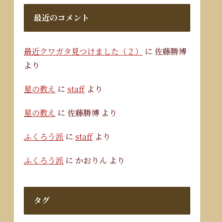
最近のコメント
最近クワガタ見つけました（２）
に
佐藤勝博
より
星の教え
に
staff
より
星の教え
に
佐藤勝博
より
ふくろう派
に
staff
より
ふくろう派
に
かおりん
より
タグ