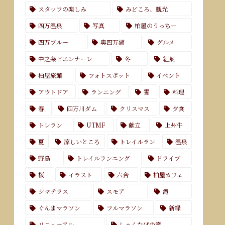
スタッフの楽しみ
みどころ、観光
四万温泉
写真
柏屋のうっちー
四万ブルー
奥四万湖
グルメ
中之条ビエンナーレ
冬
紅葉
柏屋旅館
フォトスポット
イベント
アウトドア
ランニング
雪
料理
春
四万川ダム
クリスマス
夕食
トレラン
UTMF
献立
上州牛
夏
涼しいところ
トレイルラン
温泉
野鳥
トレイルランニング
ドライブ
桜
イラスト
六合
柏屋カフェ
シマテラス
スモア
滝
ぐんまマラソン
フルマラソン
新緑
リニューアル
しゃくなげの滝