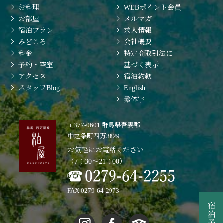
お料理
WEBポイント会員
お部屋
メルマガ
宿泊プラン
求人情報
みどころ
会社概要
料金
特定商取引法に
予約・空室
基づく表示
アクセス
宿泊約款
スタッフBlog
English
繁体字
〒377-0601 群馬県吾妻郡
中之条町四万3829
お気軽にお電話ください
（7：30〜21：00）
FAX 0279-64-2973