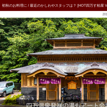
初秋のお料理に / 最近のかしわやスタッフは？ [HOT四万す柏屋 Vol.
20