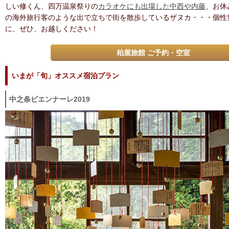
しい修くん、四万温泉祭りの
カラオケにも出場した中西や内藤
、お休
の海外旅行客のような出で立ちで街を散歩しているザヌカ・・・個性
に、ぜひ、お越しください！
柏屋旅館 ご予約・空室
いまが「旬」オススメ宿泊プラン
中之条ビエンナーレ2019