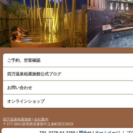
ご予約、空室確認
四万温泉柏屋旅館公式ブログ
お問い合わせ
オンラインショップ
四万温泉柏屋旅館
|
会社案内
〒377-0601群馬県吾妻郡中之条町四万3829
TEL 0279-64-2255 |
問合せ
|
ホームページ
｜
ブ