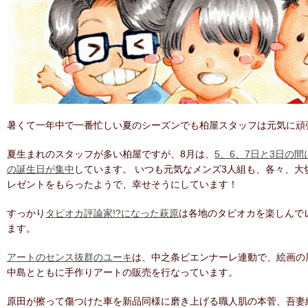
暑くて一年中で一番忙しい夏のシーズンでも柏屋スタッフは元気に頑
夏生まれのスタッフが多い柏屋ですが、8月は、
5、6、7日と3日の間
の誕生日が集中
しています。 いつも元気なメンズ3人組も、各々、大
レゼントをもらったようで、幸せそうにしています！
すっかり
タピオカ評論家!?になった萩原
は各地のタピオカを楽しんで
ます。
アートのセンス抜群のユーキ
は、中之条ビエンナーレ連動で、絵画の
中島とともに手作りアートの販売を行なっています。
原田が擦って傷つけた車を新品同様に磨き上げる職人肌の本菅、吾妻