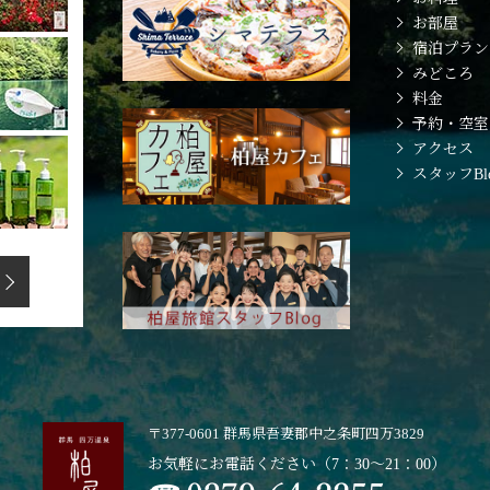
お部屋
宿泊プラン
みどころ
料金
予約・空室
アクセス
スタッフBl
〒377-0601 群馬県吾妻郡
中之条町四万3829
お気軽にお電話ください
（7：30〜21：00）