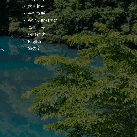
求人情報
会社概要
特定商取引法に
基づく表示
宿泊約款
English
og
繁体字