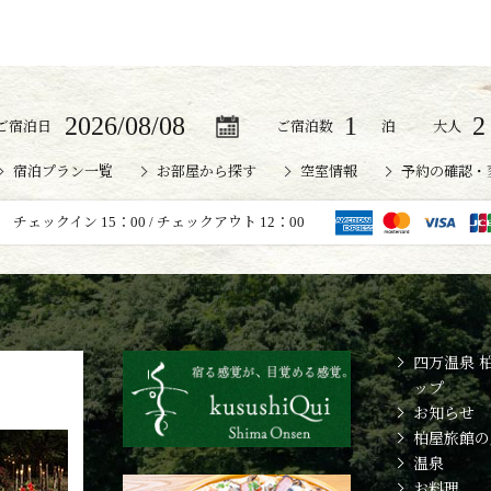
ご宿泊日
ご宿泊数
泊
大人
宿泊プラン一覧
お部屋から探す
空室情報
予約の確認・
チェックイン 15：00 /
チェックアウト 12：00
四万温泉 
ップ
お知らせ
柏屋旅館の
温泉
お料理