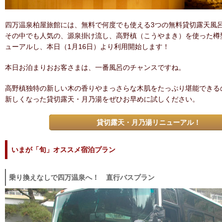
四万温泉柏屋旅館には、無料で何度でも使える3つの無料貸切露天風
その中でも人気の、源泉掛け流し、高野槙（こうやまき）を使った樽
ューアルし、本日（1月16日）より利用開始します！
本日お泊まりおお客さまは、一番風呂のチャンスですね。
高野槙独特の新しい木の香りやまっさらな木肌をたっぷり堪能できる
新しくなった貸切露天・月乃湯をぜひお早めに試しください。
貸切露天・月乃湯リニューアル！
いまが「旬」オススメ宿泊プラン
乗り換えなしで四万温泉へ！ 直行バスプラン