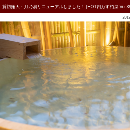
貸切露天・月乃湯リニューアルしました！ [HOT四万す柏屋 Vol.35
20