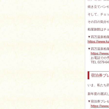
焼き立てパンや
そして、チェ
その日の気分
柏屋旅館はチ
▼四万温泉柏
https://www.k
▼四万温泉柏屋
https://www
お電話での予
TEL 0279-64-2
宿泊券プ
いま、私たち
新年度の運試
▼宿泊券プレ
https://www