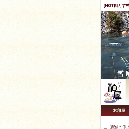
[HOT四万す
＿【配信の停