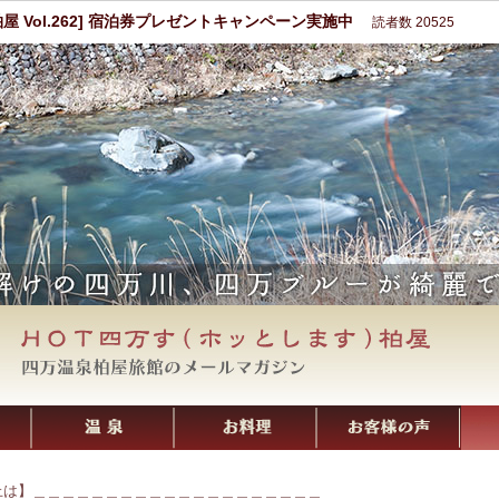
柏屋 Vol.262] 宿泊券プレゼントキャンペーン実施中
読者数 20525
止は】＿＿＿＿＿＿＿＿＿＿＿＿＿＿＿＿＿＿＿＿