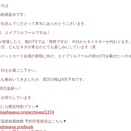
にちは
の柏原益夫です。
ガを読んでくださって本当にありがとうございます。
日、エイプリルフールですね！
Pandaが登場したり、朝のTVでは「突然ですが、今日からキャスターが代わりま
一日、どんなネタが来るかとても楽しみにしています（笑
イントカード会員の皆様に向け、エイプリルフールの何か(!?)を載せたハガ
一日をお過ごし下さい。
泉も春めいてきましたが、四万の桜は4月下旬です。
四万温泉へ！
、お待ちしています。
日にち限定特割プラン▼
.kashiwaya.org/archives/1374
万温泉柏屋旅館 予約空室状況はこちら▼
ashiwaya.org/book