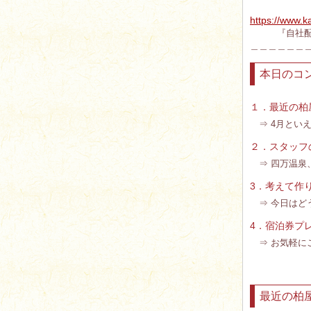
https://www.
『自社配信
＿＿＿＿＿＿
本日のコ
１．最近の柏
⇒ 4月とい
２．スタッフ
⇒ 四万温泉
3．考えて作
⇒ 今日はど
4．宿泊券プ
⇒ お気軽に
最近の柏