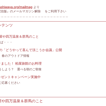
kashiwaya.org/mailmag
より
版』のメールマガジン解除 をご利用下さい
＿＿＿＿＿＿＿＿＿＿＿＿＿＿＿＿＿＿＿＿＿＿＿
ンテンツ
屋や四万温泉＆群馬のこと
えば・・・
の「どうやって喜んで頂こうか会議」公開
、春のアウトドア情報
りました！ 柏屋旅館のお料理
うしよう？ 選べる朝のご朝食
レゼントキャンペーン実施中
ご応募ください
屋や四万温泉＆群馬のこと