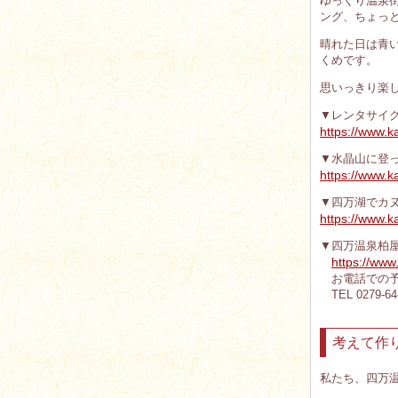
ゆっくり温泉
ング、ちょっ
晴れた日は青
くめです。
思いっきり楽
▼レンタサイ
https://www.k
▼水晶山に登
https://www.
▼四万湖でカ
https://www.
▼四万温泉柏屋
https://www
お電話での予
TEL 0279-64-2
考えて作
私たち、四万