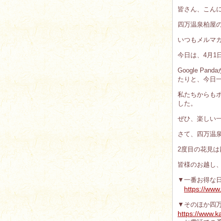
皆さん、こん
四万温泉柏屋
いつもメルマ
今日は、4月1
Google 
たりと、今日
私たちからもポ
した。
ぜひ、楽しい
さて、四万温
2度目の花見は
皆様のお越し
▼一番お得な
https://www
▼そのほか四
https://www.k