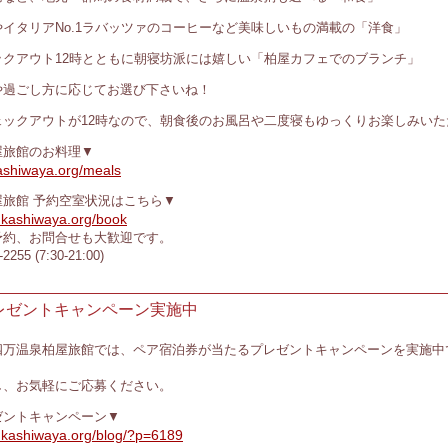
イタリアNo.1ラバッツァのコーヒーなど美味しいもの満載の「洋食」
ックアウト12時とともに朝寝坊派には嬉しい「柏屋カフェでのブランチ」
や過ごし方に応じてお選び下さいね！
ェックアウトが12時なので、朝食後のお風呂や二度寝もゆっくりお楽しみいた
屋旅館のお料理▼
ashiwaya.org/meals
旅館 予約空室状況はこちら▼
.kashiwaya.org/book
約、お問合せも大歓迎です。
255 (7:30-21:00)
レゼントキャンペーン実施中
四万温泉柏屋旅館では、ペア宿泊券が当たるプレゼントキャンペーンを実施中
し、お気軽にご応募ください。
ゼントキャンペーン▼
.kashiwaya.org/blog/?p=6189