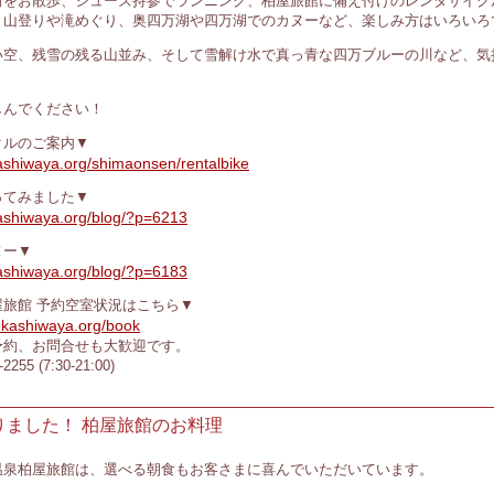
街をお散歩、シューズ持参でランニング、柏屋旅館に備え付けのレンタサイク
と山登りや滝めぐり、奥四万湖や四万湖でのカヌーなど、楽しみ方はいろいろ
い空、残雪の残る山並み、そして雪解け水で真っ青な四万ブルーの川など、気
しんでください！
クルのご案内▼
ashiwaya.org/shimaonsen/rentalbike
ってみました▼
kashiwaya.org/blog/?p=6213
ヌー▼
kashiwaya.org/blog/?p=6183
旅館 予約空室状況はこちら▼
.kashiwaya.org/book
約、お問合せも大歓迎です。
255 (7:30-21:00)
りました！ 柏屋旅館のお料理
温泉柏屋旅館は、選べる朝食もお客さまに喜んでいただいています。